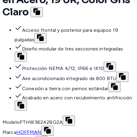
Claro
Acceso frontal y posterior para equipos 19
pulgadas
Diseño modular de tres secciones integradas
Protección NEMA 4/12, IP66 e IK10
Aire acondicionado integrado de 800 BTU
Conexión a tierra con pernos estándar
Acabado en acero con recubrimiento antifricción
Modelo
PTHW362428G2A
Marca
HOFFMAN