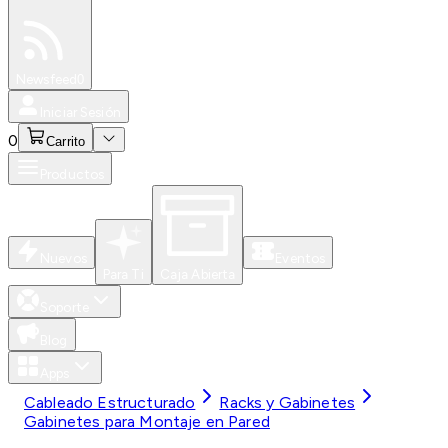
Especiales
Newsfeed
0
Iniciar Sesión
0
Carrito
Productos
Nuevos
Eventos
Para Ti
Caja Abierta
Soporte
Blog
Apps
Cableado Estructurado
Racks y Gabinetes
Gabinetes para Montaje en Pared