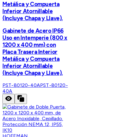
Metálica y Compuerta
Inferior Atornillable
(Incluye Chapa y Llave).
Gabinete de Acero IP66
Uso en Intemperie (800 x
1200 x 400 mm) con
Placa Trasera Interior
Metálica y Compuerta
Inferior Atornillable
(Incluye Chapa y Llave).
PST-80120-40A
PST-80120-
40A
HOFFMAN