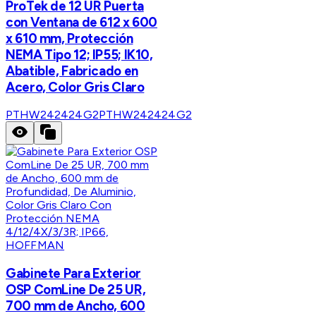
ProTek de 12 UR Puerta
con Ventana de 612 x 600
x 610 mm, Protección
NEMA Tipo 12; IP55; IK10,
Abatible, Fabricado en
Acero, Color Gris Claro
PTHW242424G2
PTHW242424G2
HOFFMAN
Gabinete Para Exterior
OSP ComLine De 25 UR,
700 mm de Ancho, 600