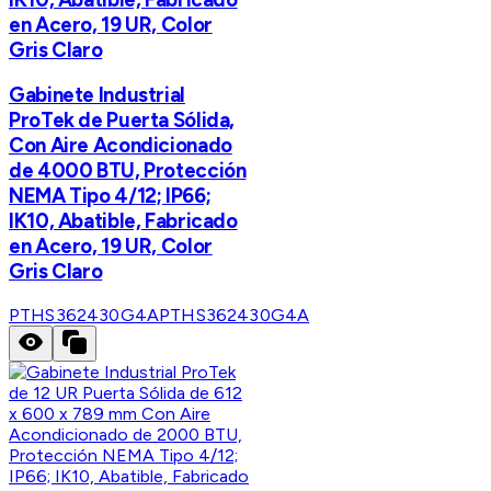
en Acero, 19 UR, Color
Gris Claro
Gabinete Industrial
ProTek de Puerta Sólida,
Con Aire Acondicionado
de 4000 BTU, Protección
NEMA Tipo 4/12; IP66;
IK10, Abatible, Fabricado
en Acero, 19 UR, Color
Gris Claro
PTHS362430G4A
PTHS362430G4A