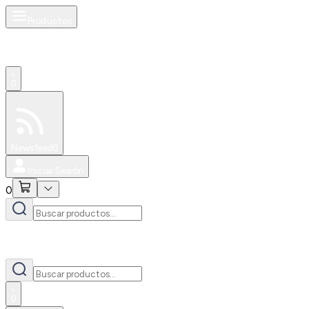
Productos
0
Especiales
Newsfeed
0
Iniciar Sesión
0
0