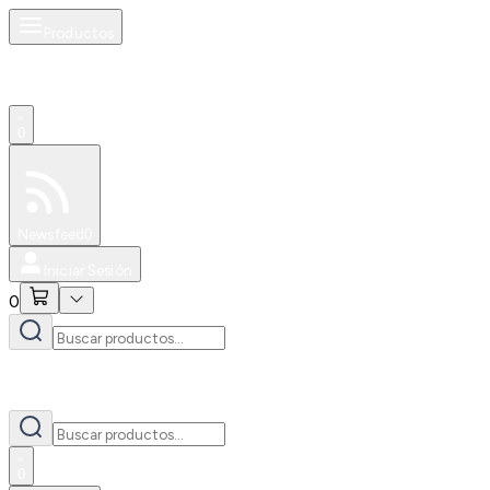
Productos
0
Especiales
Newsfeed
0
Iniciar Sesión
0
0