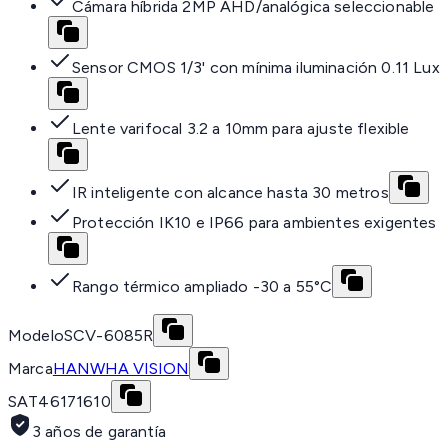
Cámara híbrida 2MP AHD/analógica seleccionable
Sensor CMOS 1/3' con mínima iluminación 0.11 Lux
Lente varifocal 3.2 a 10mm para ajuste flexible
IR inteligente con alcance hasta 30 metros
Protección IK10 e IP66 para ambientes exigentes
Rango térmico ampliado -30 a 55°C
Modelo
SCV-6085R
Marca
HANWHA VISION
SAT
46171610
3 años de garantía