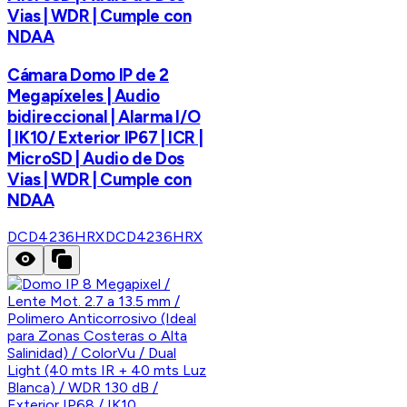
Vias | WDR | Cumple con
NDAA
Cámara Domo IP de 2
Megapíxeles | Audio
bidireccional | Alarma I/O
| IK10/ Exterior IP67 | ICR |
MicroSD | Audio de Dos
Vias | WDR | Cumple con
NDAA
DCD4236HRX
DCD4236HRX