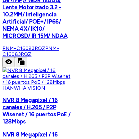
de 4MP)/ WDR 120DB/
Lente Motorizado 3.2 -
10.2MM/ Inteligencia
Artificial/ POE+/ IP66/
NEMA 4X/ IK10/
MICROSD/ IR 15M/ NDAA
PNM-C16083RQZ
PNM-
C16083RQZ
HANWHA VISION
NVR 8 Megapíxel / 16
canales / H.265 / P2P
Wisenet / 16 puertos PoE /
128Mbps
NVR 8 Megapíxel / 16