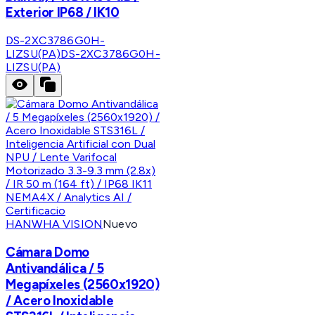
Exterior IP68 / IK10
DS-2XC3786G0H-
LIZSU(PA)
DS-2XC3786G0H-
LIZSU(PA)
HANWHA VISION
Nuevo
Cámara Domo
Antivandálica / 5
Megapíxeles (2560x1920)
/ Acero Inoxidable