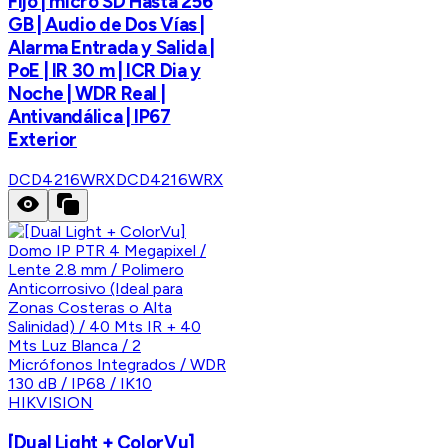
Fijo | micro SD Hasta 256
GB | Audio de Dos Vías |
Alarma Entrada y Salida |
PoE | IR 30 m | ICR Dia y
Noche | WDR Real |
Antivandálica | IP67
Exterior
DCD4216WRX
DCD4216WRX
HIKVISION
[Dual Light + ColorVu]