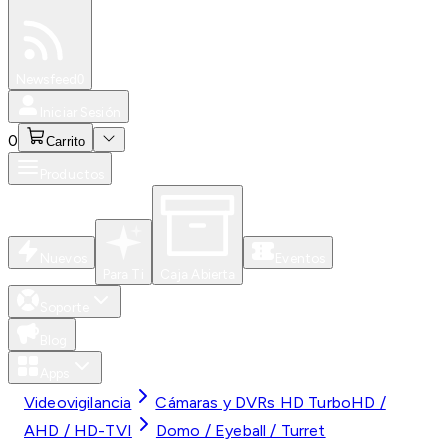
Especiales
Newsfeed
0
Iniciar Sesión
0
Carrito
Productos
Nuevos
Eventos
Para Ti
Caja Abierta
Soporte
Blog
Apps
Videovigilancia
Cámaras y DVRs HD TurboHD /
AHD / HD-TVI
Domo / Eyeball / Turret