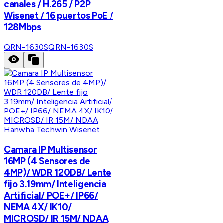
canales / H.265 / P2P
Wisenet / 16 puertos PoE /
128Mbps
QRN-1630S
QRN-1630S
Hanwha Techwin Wisenet
Camara IP Multisensor
16MP (4 Sensores de
4MP)/ WDR 120DB/ Lente
fijo 3.19mm/ Inteligencia
Artificial/ POE+/ IP66/
NEMA 4X/ IK10/
MICROSD/ IR 15M/ NDAA