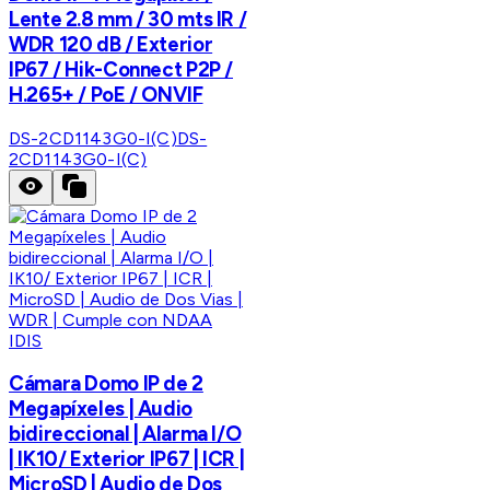
Lente 2.8 mm / 30 mts IR /
WDR 120 dB / Exterior
IP67 / Hik-Connect P2P /
H.265+ / PoE / ONVIF
DS-2CD1143G0-I(C)
DS-
2CD1143G0-I(C)
IDIS
Cámara Domo IP de 2
Megapíxeles | Audio
bidireccional | Alarma I/O
| IK10/ Exterior IP67 | ICR |
MicroSD | Audio de Dos