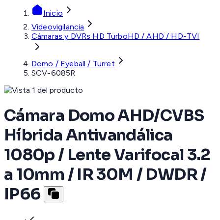
Inicio
Videovigilancia
Cámaras y DVRs HD TurboHD / AHD / HD-TVI
Domo / Eyeball / Turret
SCV-6085R
Cámara Domo AHD/CVBS
Híbrida Antivandálica
1080p / Lente Varifocal 3.2
a 10mm / IR 30M / DWDR /
IP66