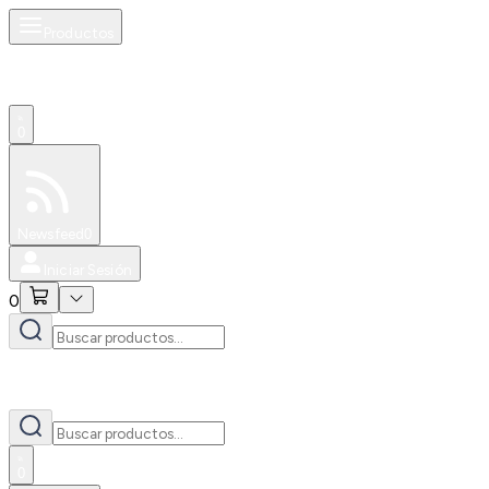
Productos
0
Especiales
Newsfeed
0
Iniciar Sesión
0
0