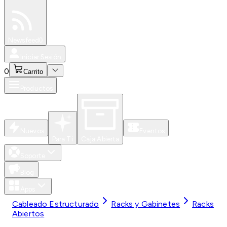
Especiales
Newsfeed
0
Iniciar Sesión
0
Carrito
Productos
Nuevos
Eventos
Para Ti
Caja Abierta
Soporte
Blog
Apps
Cableado Estructurado
Racks y Gabinetes
Racks
Abiertos