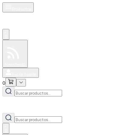
Productos
0
Especiales
Newsfeed
0
Iniciar Sesión
0
0