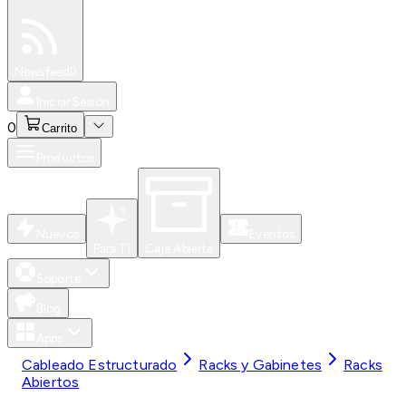
Especiales
Newsfeed
0
Iniciar Sesión
0
Carrito
Productos
Nuevos
Eventos
Para Ti
Caja Abierta
Soporte
Blog
Apps
Cableado Estructurado
Racks y Gabinetes
Racks
Abiertos