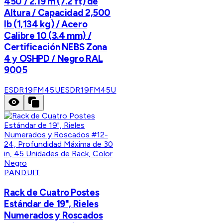
45U / 2.19 m (7.2 ft) de
Altura / Capacidad 2,500
lb (1,134 kg) / Acero
Calibre 10 (3.4 mm) /
Certificación NEBS Zona
4 y OSHPD / Negro RAL
9005
ESDR19FM45U
ESDR19FM45U
PANDUIT
Rack de Cuatro Postes
Estándar de 19", Rieles
Numerados y Roscados