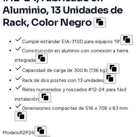
Aluminio, 13 Unidades de
Rack, Color Negro
Cumple estándar EIA-310D para equipos 19'
Construcción en aluminio con conexión a tierra
integrada
Capacidad de carga de 300 lb (136 kg)
Rack de dos postes con 13 unidades
Rieles numerados y roscados #12-24 para fácil
instalación
Dimensiones compactas de 516 x 708 x 83 mm
Modelo
R2P26