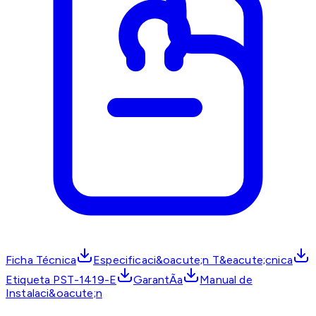
Ficha Técnica
Especificaci&oacute;n T&eacute;cnica
Etiqueta PST-1419-E
GarantÃ­a
Manual de
Instalaci&oacute;n