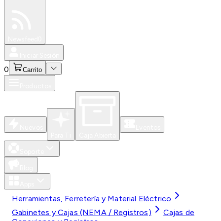
Especiales
Newsfeed
0
Iniciar Sesión
0
Carrito
Productos
Nuevos
Eventos
Para Ti
Caja Abierta
Soporte
Blog
Apps
Herramientas, Ferretería y Material Eléctrico
Gabinetes y Cajas (NEMA / Registros)
Cajas de