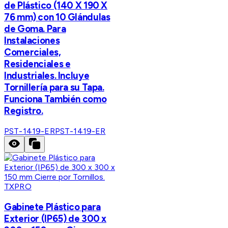
de Plástico (140 X 190 X
76 mm) con 10 Glándulas
de Goma. Para
Instalaciones
Comerciales,
Residenciales e
Industriales. Incluye
Tornillería para su Tapa.
Funciona También como
Registro.
PST-1419-ER
PST-1419-ER
TXPRO
Gabinete Plástico para
Exterior (IP65) de 300 x