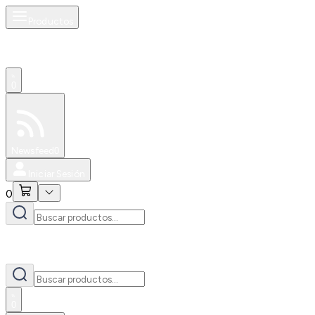
Productos
0
Especiales
Newsfeed
0
Iniciar Sesión
0
0