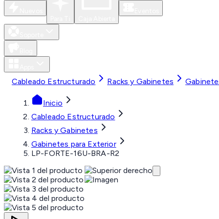
Nuevos
Eventos
Para Ti
Caja Abierta
Soporte
Blog
Apps
Cableado Estructurado
Racks y Gabinetes
Gabinetes
Inicio
Cableado Estructurado
Racks y Gabinetes
Gabinetes para Exterior
LP-FORTE-16U-BRA-R2