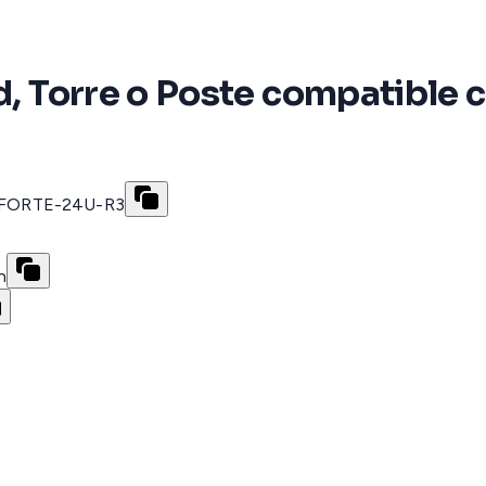
ed, Torre o Poste compatible
P-FORTE-24U-R3
n