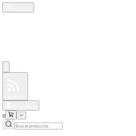
Productos
0
Especiales
Newsfeed
0
Iniciar Sesión
0