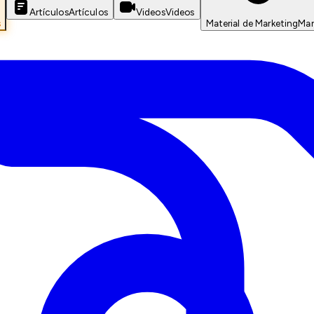
Artículos
Artículos
Videos
Videos
s
Material de Marketing
Mar