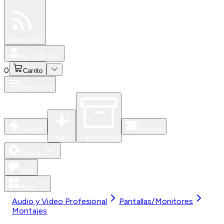
Especiales
Newsfeed
0
Iniciar Sesión
0
Carrito
Productos
Nuevos
Eventos
Para Ti
Caja Abierta
Soporte
Blog
Apps
Audio y Video Profesional
Pantallas/Monitores
Montajes