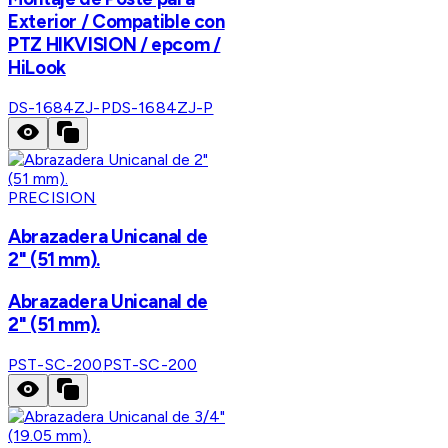
Exterior / Compatible con
PTZ HIKVISION / epcom /
HiLook
DS-1684ZJ-P
DS-1684ZJ-P
PRECISION
Abrazadera Unicanal de
2" (51 mm).
Abrazadera Unicanal de
2" (51 mm).
PST-SC-200
PST-SC-200