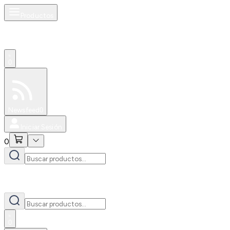
Productos
0
Especiales
Newsfeed
0
Iniciar Sesión
0
0