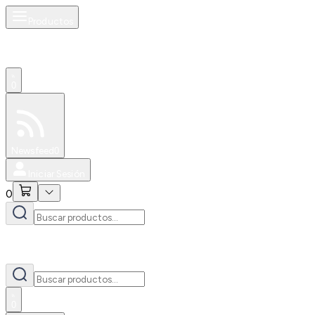
Productos
0
Especiales
Newsfeed
0
Iniciar Sesión
0
0