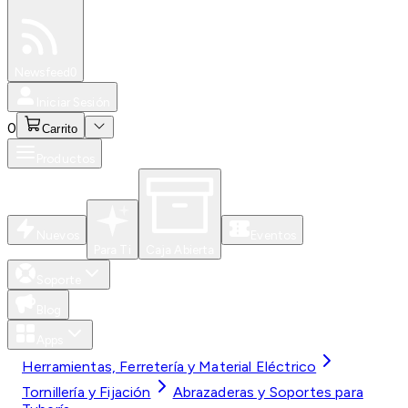
Especiales
Newsfeed
0
Iniciar Sesión
0
Carrito
Productos
Nuevos
Eventos
Para Ti
Caja Abierta
Soporte
Blog
Apps
Herramientas, Ferretería y Material Eléctrico
Tornillería y Fijación
Abrazaderas y Soportes para