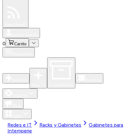
Especiales
Newsfeed
0
Iniciar Sesión
0
Carrito
Productos
Nuevos
Eventos
Para Ti
Caja Abierta
Soporte
Blog
Apps
Redes e IT
Racks y Gabinetes
Gabinetes para
Intemperie