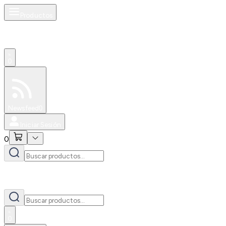
Productos
0
Especiales
Newsfeed
0
Iniciar Sesión
0
0