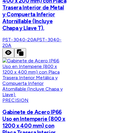
400 x 200 mm) con Placa
Trasera Interior de Metal
y Compuerta Inferior
Atornillable (Incluye
Chapa y Llave T).
PST-3040-20A
PST-3040-
20A
PRECISION
Gabinete de Acero IP66
Uso en Intemperie (800 x
1200 x 400 mm) con
Placa Trasera Interior