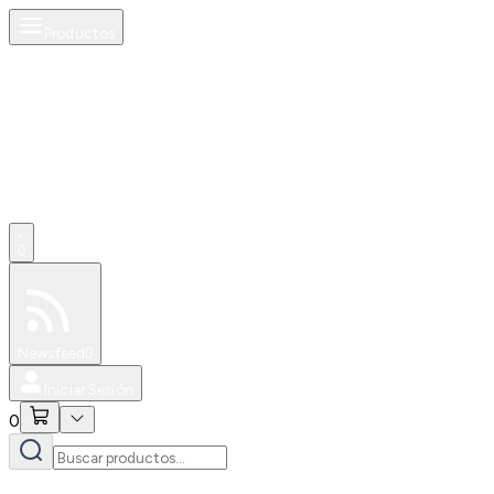
Productos
0
Especiales
Newsfeed
0
Iniciar Sesión
0