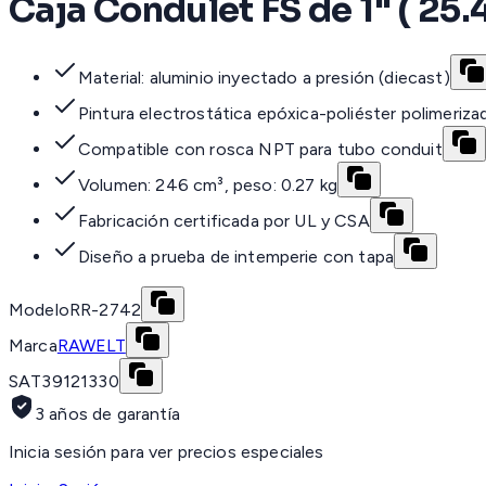
Caja Condulet FS de 1" ( 25
Material: aluminio inyectado a presión (diecast)
Pintura electrostática epóxica-poliéster polimeriza
Compatible con rosca NPT para tubo conduit
Volumen: 246 cm³, peso: 0.27 kg
Fabricación certificada por UL y CSA
Diseño a prueba de intemperie con tapa
Modelo
RR-2742
Marca
RAWELT
SAT
39121330
3 años de garantía
Inicia sesión para ver precios especiales