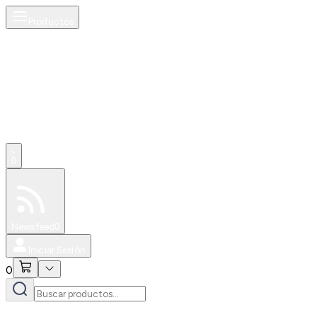
Productos
0
Especiales
Newsfeed
0
Iniciar Sesión
0