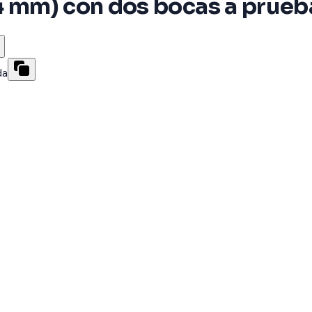
.4 mm) con dos bocas a prueb
da