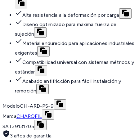
Alta resistencia a la deformación por carga
Diseño optimizado para máxima fuerza de
sujeción
Material endurecido para aplicaciones industriales
exigentes
Compatibilidad universal con sistemas métricos y
estándar
Acabado antifricción para fácil instalación y
remoción
Modelo
CH-ARD-PS-9
Marca
CHAROFIL
SAT
39131705
3 años de garantía