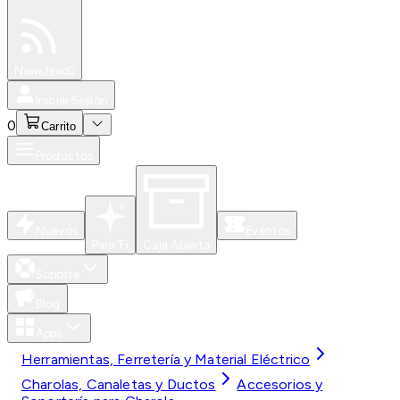
Especiales
Newsfeed
0
Iniciar Sesión
0
Carrito
Productos
Nuevos
Eventos
Para Ti
Caja Abierta
Soporte
Blog
Apps
Herramientas, Ferretería y Material Eléctrico
Charolas, Canaletas y Ductos
Accesorios y