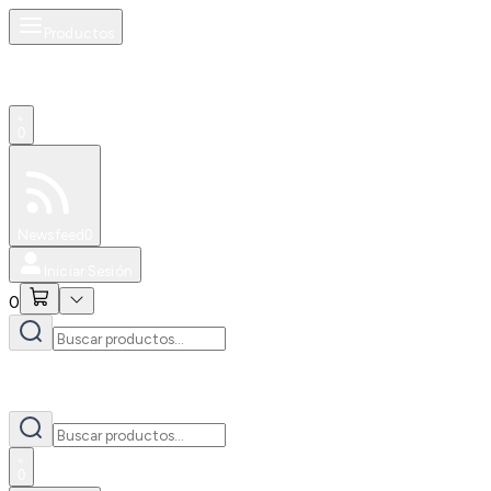
Productos
0
Especiales
Newsfeed
0
Iniciar Sesión
0
0