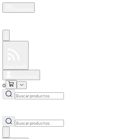
Productos
0
Especiales
Newsfeed
0
Iniciar Sesión
0
0