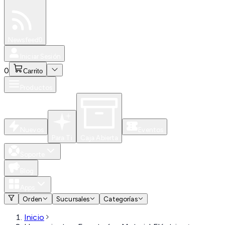
Especiales
Newsfeed
0
Iniciar Sesión
0
Carrito
Productos
Nuevos
Eventos
Para Ti
Caja Abierta
Soporte
Blog
Apps
Orden
Sucursales
Categorías
Inicio