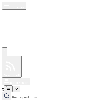
Productos
0
Especiales
Newsfeed
0
Iniciar Sesión
0