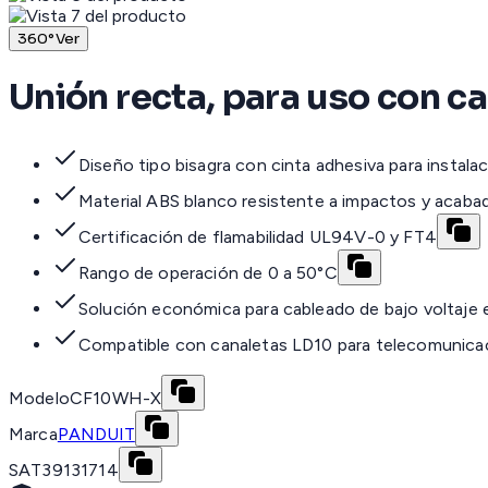
360°
Ver
Unión recta, para uso con c
Diseño tipo bisagra con cinta adhesiva para instala
Material ABS blanco resistente a impactos y acabad
Certificación de flamabilidad UL94V-0 y FT4
Rango de operación de 0 a 50°C
Solución económica para cableado de bajo voltaje 
Compatible con canaletas LD10 para telecomunicac
Modelo
CF10WH-X
Marca
PANDUIT
SAT
39131714