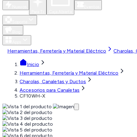
Nuevos
Eventos
Para Ti
Caja Abierta
Soporte
Blog
Apps
Herramientas, Ferretería y Material Eléctrico
Charolas,
Inicio
Herramientas, Ferretería y Material Eléctrico
Charolas, Canaletas y Ductos
Accesorios para Canaletas
CF10WH-X