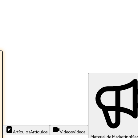
Artículos
Artículos
Videos
Videos
s
Material de Marketing
Mar