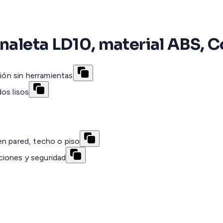
analeta LD10, material ABS, C
ción sin herramientas
os lisos
en pared, techo o piso
iones y seguridad