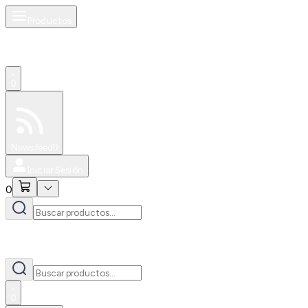
Productos
0
Especiales
Newsfeed
0
Iniciar Sesión
0
0