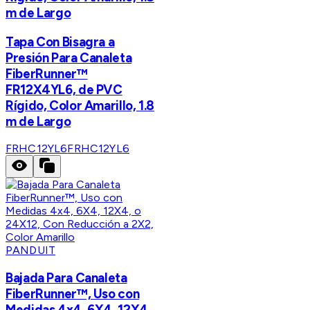
m de Largo
Tapa Con Bisagra a
Presión Para Canaleta
FiberRunner™
FR12X4YL6, de PVC
Rígido, Color Amarillo, 1.8
m de Largo
FRHC12YL6
FRHC12YL6
PANDUIT
Bajada Para Canaleta
FiberRunner™, Uso con
Medidas 4x4, 6X4, 12X4,