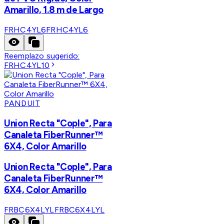
Amarillo, 1.8 m de Largo
FRHC4YL6
FRHC4YL6
Reemplazo sugerido:
FRHC4YL10
PANDUIT
Union Recta "Cople", Para
Canaleta FiberRunner™
6X4, Color Amarillo
Union Recta "Cople", Para
Canaleta FiberRunner™
6X4, Color Amarillo
FRBC6X4LYL
FRBC6X4LYL