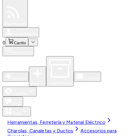
Especiales
Newsfeed
0
Iniciar Sesión
0
Carrito
Productos
Nuevos
Eventos
Para Ti
Caja Abierta
Soporte
Blog
Apps
Herramientas, Ferretería y Material Eléctrico
Charolas, Canaletas y Ductos
Accesorios para