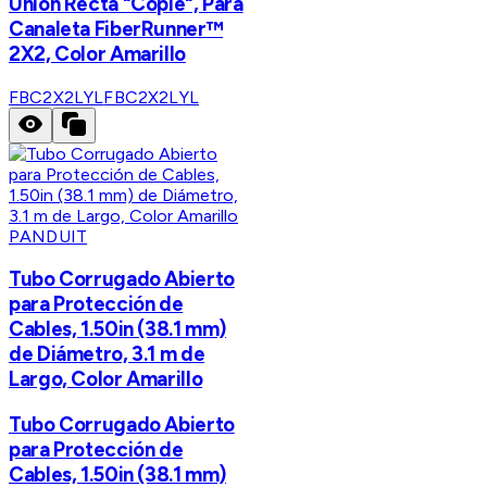
Union Recta "Cople", Para
Canaleta FiberRunner™
2X2, Color Amarillo
FBC2X2LYL
FBC2X2LYL
PANDUIT
Tubo Corrugado Abierto
para Protección de
Cables, 1.50in (38.1 mm)
de Diámetro, 3.1 m de
Largo, Color Amarillo
Tubo Corrugado Abierto
para Protección de
Cables, 1.50in (38.1 mm)