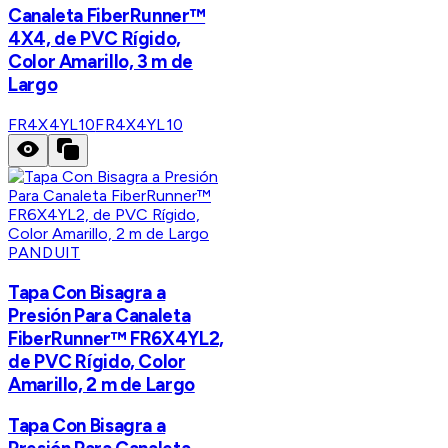
Canaleta FiberRunner™
4X4, de PVC Rígido,
Color Amarillo, 3 m de
Largo
FR4X4YL10
FR4X4YL10
PANDUIT
Tapa Con Bisagra a
Presión Para Canaleta
FiberRunner™ FR6X4YL2,
de PVC Rígido, Color
Amarillo, 2 m de Largo
Tapa Con Bisagra a