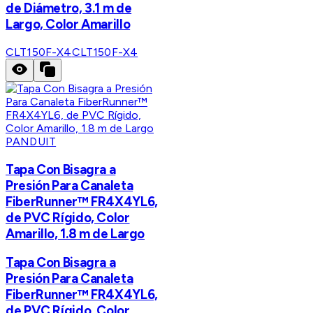
de Diámetro, 3.1 m de
Largo, Color Amarillo
CLT150F-X4
CLT150F-X4
PANDUIT
Tapa Con Bisagra a
Presión Para Canaleta
FiberRunner™ FR4X4YL6,
de PVC Rígido, Color
Amarillo, 1.8 m de Largo
Tapa Con Bisagra a
Presión Para Canaleta
FiberRunner™ FR4X4YL6,
de PVC Rígido, Color