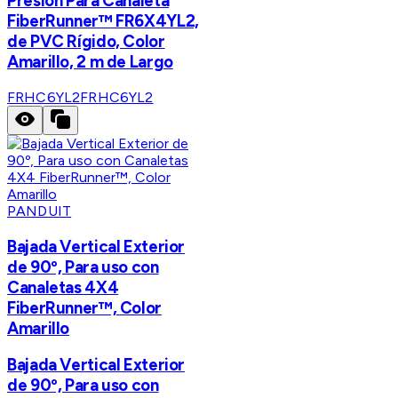
Presión Para Canaleta
FiberRunner™ FR6X4YL2,
de PVC Rígido, Color
Amarillo, 2 m de Largo
FRHC6YL2
FRHC6YL2
PANDUIT
Bajada Vertical Exterior
de 90º, Para uso con
Canaletas 4X4
FiberRunner™, Color
Amarillo
Bajada Vertical Exterior
de 90º, Para uso con