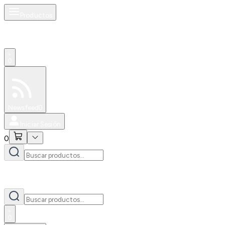
Productos
0
Especiales
Newsfeed
0
Iniciar Sesión
0
0