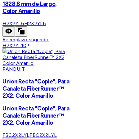
1828.8 mm de Largo,
Color Amarillo
H2X2YL6
H2X2YL6
Reemplazo sugerido:
H2X2YL10
PANDUIT
Union Recta "Cople", Para
Canaleta FiberRunner™
2X2, Color Amarillo
Union Recta "Cople", Para
Canaleta FiberRunner™
2X2, Color Amarillo
FBC2X2LYL
FBC2X2LYL