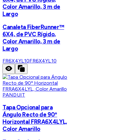
Color Amarillo, 3 m de
Largo
Canaleta FiberRunner™
6X4, de PVC Rígido,
Color Amarillo, 3 m de
Largo
FR6X4YL10
FR6X4YL10
PANDUIT
Tapa Opcional para
Ángulo Recto de 90º
Horizontal FRRA6X4LYL,
Color Amarillo