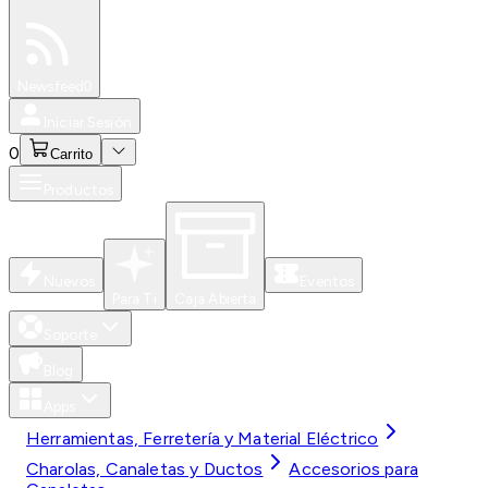
Especiales
Newsfeed
0
Iniciar Sesión
0
Carrito
Productos
Nuevos
Eventos
Para Ti
Caja Abierta
Soporte
Blog
Apps
Herramientas, Ferretería y Material Eléctrico
Charolas, Canaletas y Ductos
Accesorios para