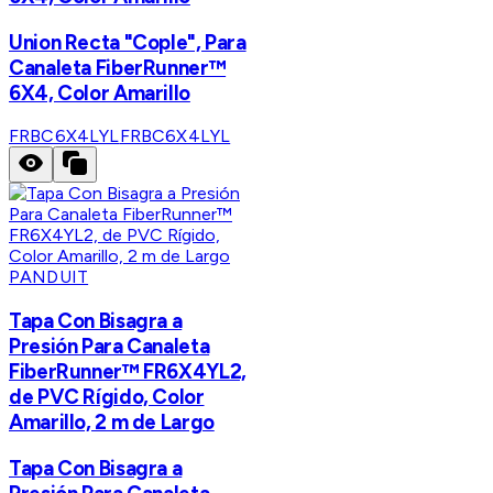
Union Recta "Cople", Para
Canaleta FiberRunner™
6X4, Color Amarillo
FRBC6X4LYL
FRBC6X4LYL
PANDUIT
Tapa Con Bisagra a
Presión Para Canaleta
FiberRunner™ FR6X4YL2,
de PVC Rígido, Color
Amarillo, 2 m de Largo
Tapa Con Bisagra a