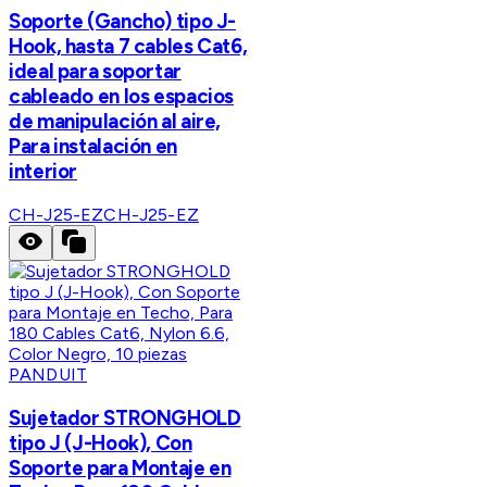
Soporte (Gancho) tipo J-
Hook, hasta 7 cables Cat6,
ideal para soportar
cableado en los espacios
de manipulación al aire,
Para instalación en
interior
CH-J25-EZ
CH-J25-EZ
PANDUIT
Sujetador STRONGHOLD
tipo J (J-Hook), Con
Soporte para Montaje en