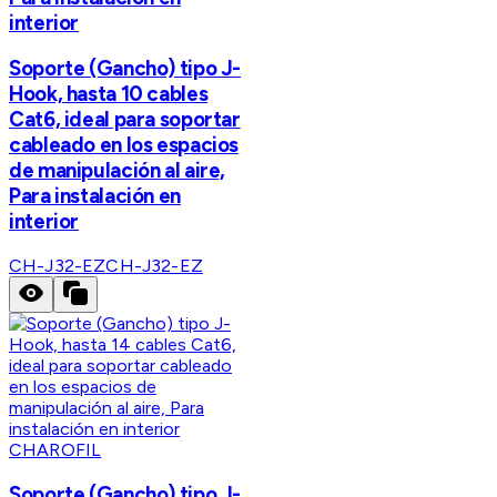
interior
Soporte (Gancho) tipo J-
Hook, hasta 10 cables
Cat6, ideal para soportar
cableado en los espacios
de manipulación al aire,
Para instalación en
interior
CH-J32-EZ
CH-J32-EZ
CHAROFIL
Soporte (Gancho) tipo J-