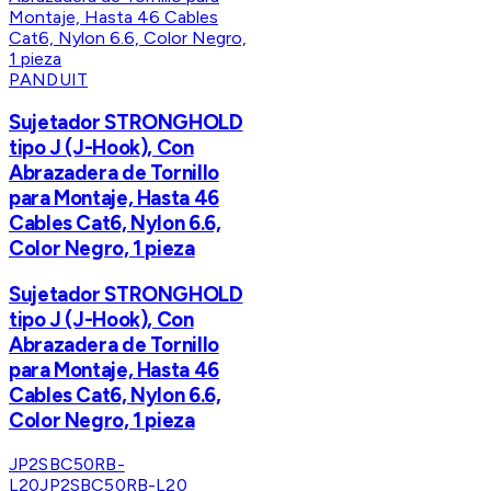
PANDUIT
Sujetador STRONGHOLD
tipo J (J-Hook), Con
Abrazadera de Tornillo
para Montaje, Hasta 46
Cables Cat6, Nylon 6.6,
Color Negro, 1 pieza
Sujetador STRONGHOLD
tipo J (J-Hook), Con
Abrazadera de Tornillo
para Montaje, Hasta 46
Cables Cat6, Nylon 6.6,
Color Negro, 1 pieza
JP2SBC50RB-
L20
JP2SBC50RB-L20