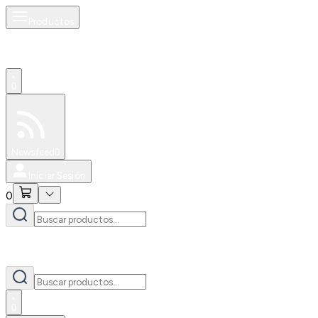
Productos
0
Especiales
Newsfeed
0
Iniciar Sesión
0
0