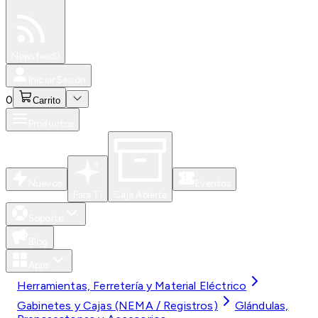
Especiales
Newsfeed
0
Iniciar Sesión
0
Carrito
Productos
Nuevos
Eventos
Para Ti
Caja Abierta
Soporte
Blog
Apps
Herramientas, Ferretería y Material Eléctrico
Gabinetes y Cajas (NEMA / Registros)
Glándulas,