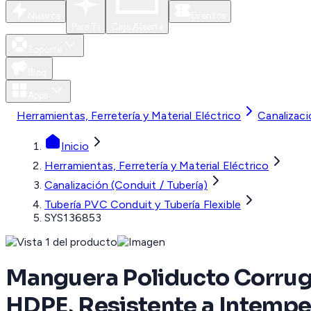
Nuevos
Eventos
Para Ti
Caja Abierta
Soporte
Blog
Apps
Herramientas, Ferretería y Material Eléctrico
Canalizaci
Inicio
Herramientas, Ferretería y Material Eléctrico
Canalización (Conduit / Tubería)
Tubería PVC Conduit y Tubería Flexible
SYS136853
Manguera Poliducto Corruga
HDPE, Resistente a Intempe