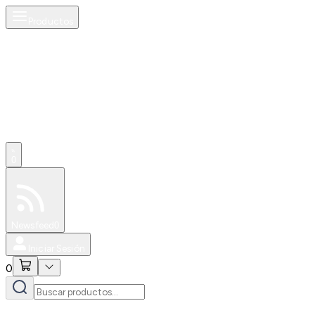
Productos
0
Especiales
Newsfeed
0
Iniciar Sesión
0