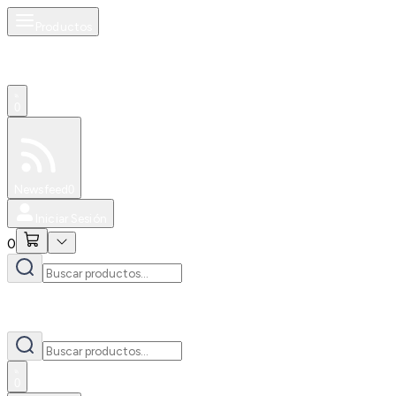
Productos
0
Especiales
Newsfeed
0
Iniciar Sesión
0
0