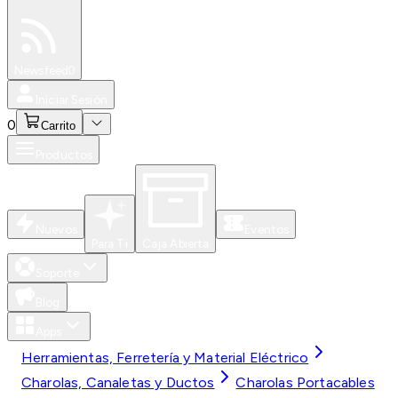
Especiales
Newsfeed
0
Iniciar Sesión
0
Carrito
Productos
Nuevos
Eventos
Para Ti
Caja Abierta
Soporte
Blog
Apps
Herramientas, Ferretería y Material Eléctrico
Charolas, Canaletas y Ductos
Charolas Portacables