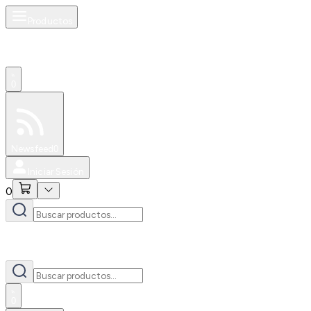
Productos
0
Especiales
Newsfeed
0
Iniciar Sesión
0
0