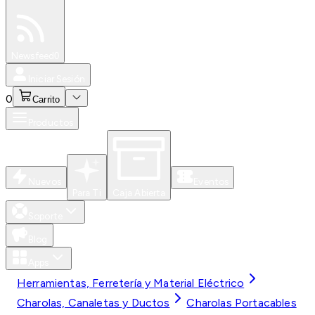
Especiales
Newsfeed
0
Iniciar Sesión
0
Carrito
Productos
Nuevos
Eventos
Para Ti
Caja Abierta
Soporte
Blog
Apps
Herramientas, Ferretería y Material Eléctrico
Charolas, Canaletas y Ductos
Charolas Portacables