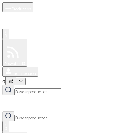
Productos
0
Especiales
Newsfeed
0
Iniciar Sesión
0
0