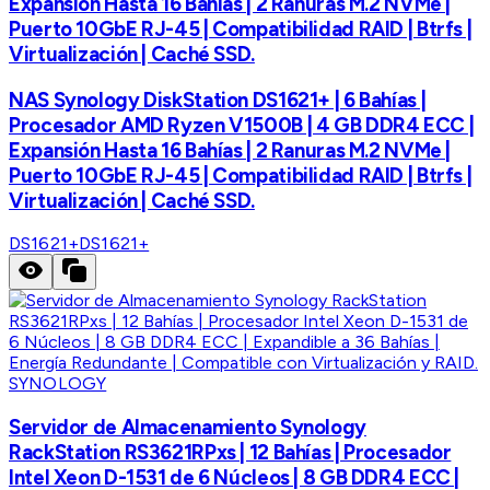
Expansión Hasta 16 Bahías | 2 Ranuras M.2 NVMe |
Puerto 10GbE RJ-45 | Compatibilidad RAID | Btrfs |
Virtualización | Caché SSD.
NAS Synology DiskStation DS1621+ | 6 Bahías |
Procesador AMD Ryzen V1500B | 4 GB DDR4 ECC |
Expansión Hasta 16 Bahías | 2 Ranuras M.2 NVMe |
Puerto 10GbE RJ-45 | Compatibilidad RAID | Btrfs |
Virtualización | Caché SSD.
DS1621+
DS1621+
SYNOLOGY
Servidor de Almacenamiento Synology
RackStation RS3621RPxs | 12 Bahías | Procesador
Intel Xeon D-1531 de 6 Núcleos | 8 GB DDR4 ECC |