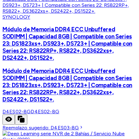
SYNOLOGY
Módulo de Memoria DDR4 ECC Unbuffered
SODIMM | Capacidad 8GB | Compatible con Series
23: DS1823xs+, DS923+, DS723+ | Compatible con
Series 22: RS822RP+, RS822+, DS3622xs+,
DS2422+, DS1522+.
Módulo de Memoria DDR4 ECC Unbuffered
SODIMM | Capacidad 8GB | Compatible con Series
23: DS1823xs+, DS923+, DS723+ | Compatible con
Series 22: RS822RP+, RS822+, DS3622xs+,
DS2422+, DS1522+.
D4ES02-8G
D4ES02-8G
Reemplazo sugerido:
D4ES03-8G