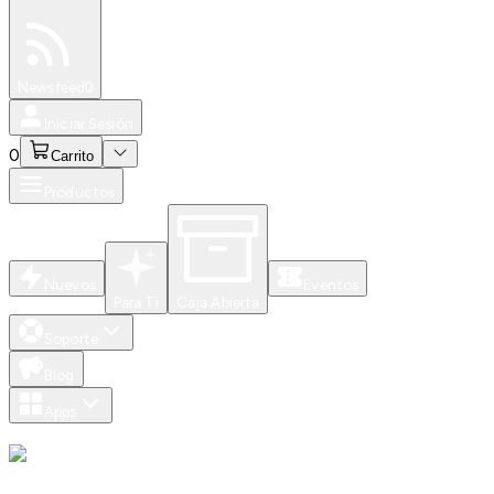
Especiales
Newsfeed
0
Iniciar Sesión
0
Carrito
Productos
Nuevos
Eventos
Para Ti
Caja Abierta
Soporte
Blog
Apps