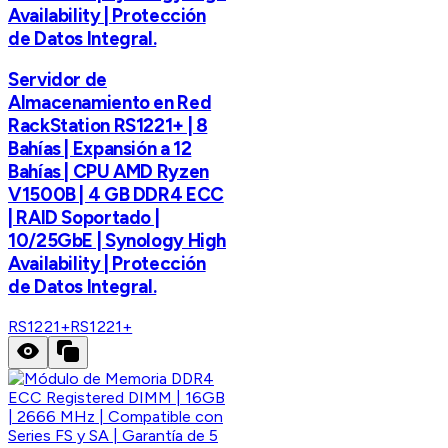
Availability | Protección
de Datos Integral.
Servidor de
Almacenamiento en Red
RackStation RS1221+ | 8
Bahías | Expansión a 12
Bahías | CPU AMD Ryzen
V1500B | 4 GB DDR4 ECC
| RAID Soportado |
10/25GbE | Synology High
Availability | Protección
de Datos Integral.
RS1221+
RS1221+