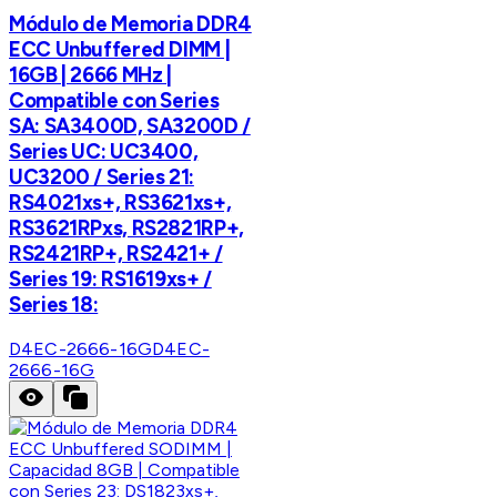
Módulo de Memoria DDR4
ECC Unbuffered DIMM |
16GB | 2666 MHz |
Compatible con Series
SA: SA3400D, SA3200D /
Series UC: UC3400,
UC3200 / Series 21:
RS4021xs+, RS3621xs+,
RS3621RPxs, RS2821RP+,
RS2421RP+, RS2421+ /
Series 19: RS1619xs+ /
Series 18:
D4EC-2666-16G
D4EC-
2666-16G