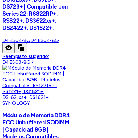
DS723+ | Compatible con
Series 22: RS822RP+,
RS822+, DS3622xs+,
DS2422+, DS1522+.
D4ES02-8G
D4ES02-8G
Reemplazo sugerido:
D4ES03-8G
SYNOLOGY
Módulo de Memoria DDR4
ECC Unbuffered SODIMM
| Capacidad 8GB |
Modelos Compatibles: