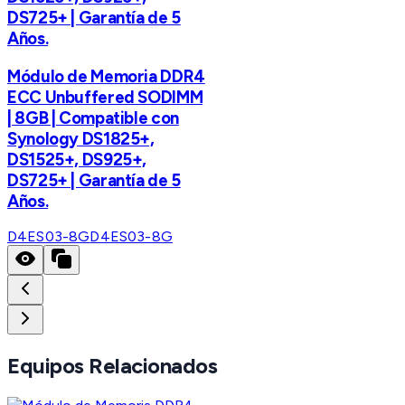
DS725+ | Garantía de 5
Años.
Módulo de Memoria DDR4
ECC Unbuffered SODIMM
| 8GB | Compatible con
Synology DS1825+,
DS1525+, DS925+,
DS725+ | Garantía de 5
Años.
D4ES03-8G
D4ES03-8G
Equipos Relacionados