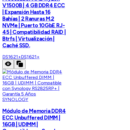
V1500B | 4 GB DDR4 ECC
| Expansión Hasta 16
Bahías | 2 Ranuras M.2
NVMe | Puerto 10GbE RJ-
45 | Compatibilidad RAID |
Btrfs | Virtualización |
Caché SSD.
DS1621+
DS1621+
SYNOLOGY
Módulo de Memoria DDR4
ECC Unbuffered DIMM |
16GB | UDIMM |