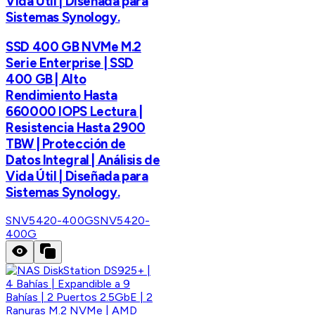
Vida Útil | Diseñada para
Sistemas Synology.
SSD 400 GB NVMe M.2
Serie Enterprise | SSD
400 GB | Alto
Rendimiento Hasta
660000 IOPS Lectura |
Resistencia Hasta 2900
TBW | Protección de
Datos Integral | Análisis de
Vida Útil | Diseñada para
Sistemas Synology.
SNV5420-400G
SNV5420-
400G