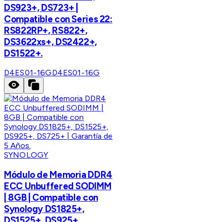
DS923+, DS723+ |
Compatible con Series 22:
RS822RP+, RS822+,
DS3622xs+, DS2422+,
DS1522+.
D4ES01-16G
D4ES01-16G
SYNOLOGY
Módulo de Memoria DDR4
ECC Unbuffered SODIMM
| 8GB | Compatible con
Synology DS1825+,
DS1525+, DS925+,