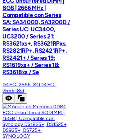
ECC Unbuffered DIMM |
8GB | 2666 MHz |
Compatible con Series
SA: SA3400D, SA3200D /
Series UC: UC3400,
UC3200 / Series 21:
RS3621xs+, RS3621RPxs,
RS2821RP+, RS2421RP+,
RS2421+ / Series 19:
RS1619xs+ / Series 18:
RS3618xs / Se
D4EC-2666-8G
D4EC-
2666-8G
SYNOLOGY