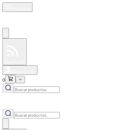
Productos
0
Especiales
Newsfeed
0
Iniciar Sesión
0
0