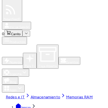
Especiales
Newsfeed
0
Iniciar Sesión
0
Carrito
Productos
Nuevos
Eventos
Para Ti
Caja Abierta
Soporte
Blog
Apps
Redes e IT
Almacenamiento
Memorias RAM
Inicio