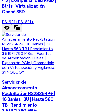
45 | Compatibilidad RAID |
Btrfs | Virtualización |
Caché SSD.
DS1621+
DS1621+
SYNOLOGY
Servidor de
Almacenamiento
RackStation RS2825RP+ |
16 Bahías | 3U | Hasta 560
TB | Rendimiento
3,519/1,790 MB/s |