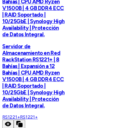
Bahías | CPU AMD Ryzen
V1500B | 4 GB DDR4 ECC
| RAID Soportado |
10/25GbE | Synology High
Availability | Protección
de Datos Integral.
Servidor de
Almacenamiento en Red
RackStation RS1221+ | 8
Bahías | Expansión a 12
Bahías | CPU AMD Ryzen
V1500B | 4 GB DDR4 ECC
| RAID Soportado |
10/25GbE | Synology High
Availability | Protección
de Datos Integral.
RS1221+
RS1221+