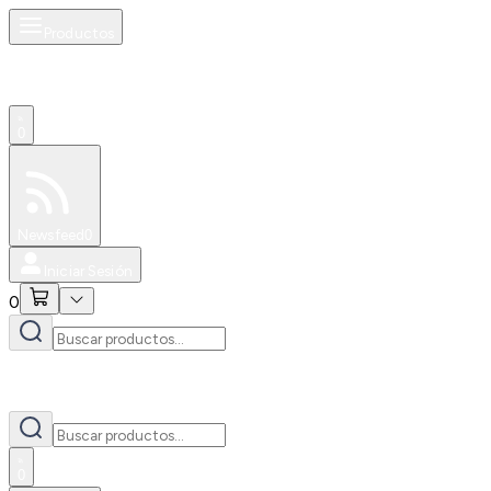
Productos
0
Especiales
Newsfeed
0
Iniciar Sesión
0
0