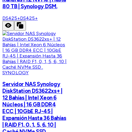
80 TB | Synology DSM.
DS425+
DS425+
SYNOLOGY
Servidor NAS Synology
DiskStation DS3622xs+ |
12 Bahías | Intel Xeon 6
Núcleos | 16 GB DDR4
ECC | 10GbE RJ-45 |
Expansión Hasta 36 Bahías
| RAID F1, 0, 1, 5, 6, 10 |
Caché NVMe SSD .