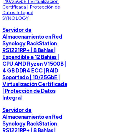
SYNOLOGY
Servidor de
Almacenamiento en Red
Synology RackStation
RS1221RP+ | 8 Bahías |
Expandible a 12 Bahías |
CPU AMD Ryzen V1500B |
4 GB DDR4 ECC | RAID
Soportado | 10/25GbE |
Virtualización Certificada
| Protección de Datos
Integral
Servidor de
Almacenamiento en Red
Synology RackStation
RS1221RP+ | 8 Bahías |