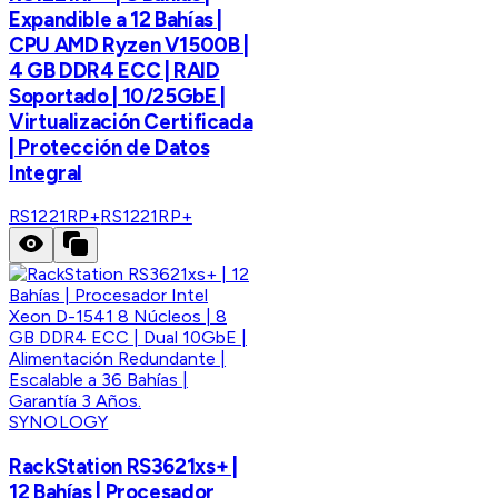
Expandible a 12 Bahías |
CPU AMD Ryzen V1500B |
4 GB DDR4 ECC | RAID
Soportado | 10/25GbE |
Virtualización Certificada
| Protección de Datos
Integral
RS1221RP+
RS1221RP+
SYNOLOGY
RackStation RS3621xs+ |
12 Bahías | Procesador