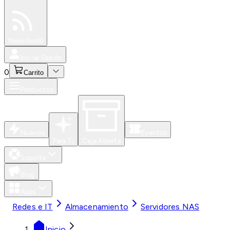
Especiales
Newsfeed
0
Iniciar Sesión
0
Carrito
Productos
Nuevos
Eventos
Para Ti
Caja Abierta
Soporte
Blog
Apps
Redes e IT
Almacenamiento
Servidores NAS
Inicio