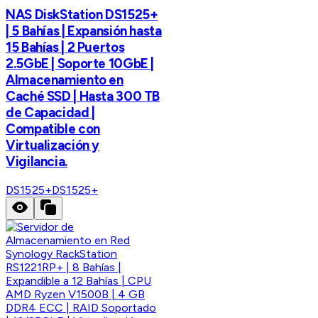
NAS DiskStation DS1525+
| 5 Bahías | Expansión hasta
15 Bahías | 2 Puertos
2.5GbE | Soporte 10GbE |
Almacenamiento en
Caché SSD | Hasta 300 TB
de Capacidad |
Compatible con
Virtualización y
Vigilancia.
DS1525+
DS1525+