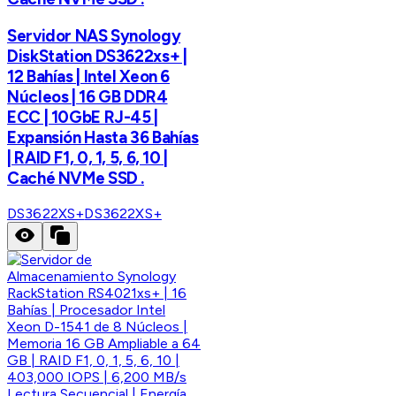
Servidor NAS Synology
DiskStation DS3622xs+ |
12 Bahías | Intel Xeon 6
Núcleos | 16 GB DDR4
ECC | 10GbE RJ-45 |
Expansión Hasta 36 Bahías
| RAID F1, 0, 1, 5, 6, 10 |
Caché NVMe SSD .
DS3622XS+
DS3622XS+