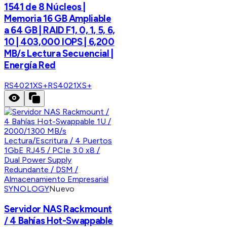
1541 de 8 Núcleos |
Memoria 16 GB Ampliable
a 64 GB | RAID F1, 0, 1, 5, 6,
10 | 403,000 IOPS | 6,200
MB/s Lectura Secuencial |
Energía Red
RS4021XS+
RS4021XS+
SYNOLOGY
Nuevo
Servidor NAS Rackmount
/ 4 Bahías Hot-Swappable