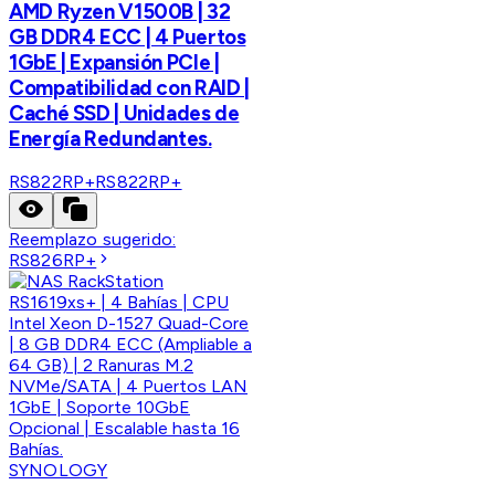
AMD Ryzen V1500B | 32
GB DDR4 ECC | 4 Puertos
1GbE | Expansión PCIe |
Compatibilidad con RAID |
Caché SSD | Unidades de
Energía Redundantes.
RS822RP+
RS822RP+
Reemplazo sugerido:
RS826RP+
SYNOLOGY