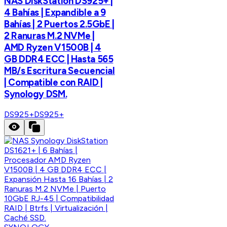
NAS DiskStation DS925+ |
4 Bahías | Expandible a 9
Bahías | 2 Puertos 2.5GbE |
2 Ranuras M.2 NVMe |
AMD Ryzen V1500B | 4
GB DDR4 ECC | Hasta 565
MB/s Escritura Secuencial
| Compatible con RAID |
Synology DSM.
DS925+
DS925+