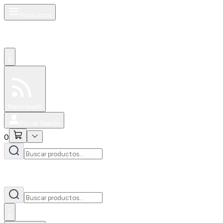
Productos
0
Especiales
Newsfeed
0
Iniciar Sesión
0
0