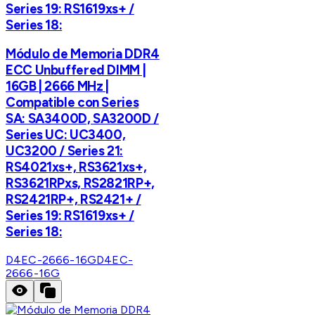
Series 19: RS1619xs+ /
Series 18:
Módulo de Memoria DDR4
ECC Unbuffered DIMM |
16GB | 2666 MHz |
Compatible con Series
SA: SA3400D, SA3200D /
Series UC: UC3400,
UC3200 / Series 21:
RS4021xs+, RS3621xs+,
RS3621RPxs, RS2821RP+,
RS2421RP+, RS2421+ /
Series 19: RS1619xs+ /
Series 18:
D4EC-2666-16G
D4EC-
2666-16G