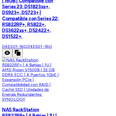
| 16GB | Compatible con
Series 23: DS1823xs+,
DS923+, DS723+ |
Compatible con Series 22:
RS822RP+, RS822+,
DS3622xs+, DS2422+,
DS1522+.
D4ES01-16G
D4ES01-16G
SYNOLOGY
NAS RackStation
RS822RP+ | 4 Bahías | 1U |