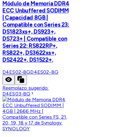
Módulo de Memoria DDR4
ECC Unbuffered SODIMM
| Capacidad 8GB |
Compatible con Series 23:
DS1823xs+, DS923+,
DS723+ | Compatible con
Series 22: RS822RP+,
RS822+, DS3622xs+,
DS2422+, DS1522+.
D4ES02-8G
D4ES02-8G
Reemplazo sugerido:
D4ES03-8G
SYNOLOGY