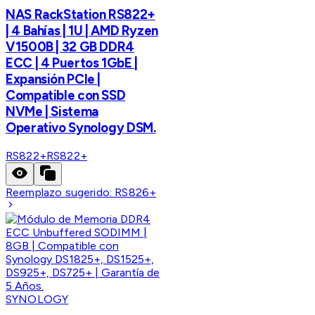
NAS RackStation RS822+
| 4 Bahías | 1U | AMD Ryzen
V1500B | 32 GB DDR4
ECC | 4 Puertos 1GbE |
Expansión PCIe |
Compatible con SSD
NVMe | Sistema
Operativo Synology DSM.
RS822+
RS822+
Reemplazo sugerido:
RS826+
SYNOLOGY