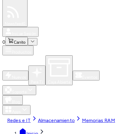
Especiales
Newsfeed
0
Iniciar Sesión
0
Carrito
Productos
Nuevos
Eventos
Para Ti
Caja Abierta
Soporte
Blog
Apps
Redes e IT
Almacenamiento
Memorias RAM
Inicio