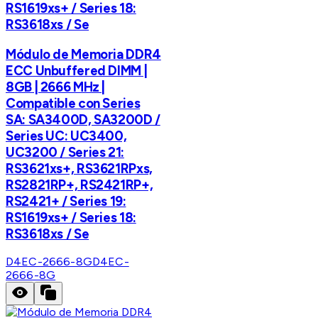
RS1619xs+ / Series 18:
RS3618xs / Se
Módulo de Memoria DDR4
ECC Unbuffered DIMM |
8GB | 2666 MHz |
Compatible con Series
SA: SA3400D, SA3200D /
Series UC: UC3400,
UC3200 / Series 21:
RS3621xs+, RS3621RPxs,
RS2821RP+, RS2421RP+,
RS2421+ / Series 19:
RS1619xs+ / Series 18:
RS3618xs / Se
D4EC-2666-8G
D4EC-
2666-8G