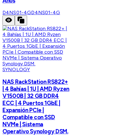
Años
D4NS01-4G
D4NS01-4G
SYNOLOGY
NAS RackStation RS822+
| 4 Bahías | 1U | AMD Ryzen
V1500B | 32 GB DDR4
ECC | 4 Puertos 1GbE |
Expansión PCIe |
Compatible con SSD
NVMe | Sistema
Operativo Synology DSM.