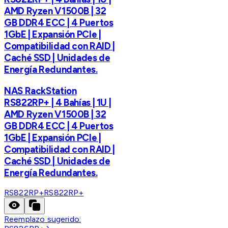
AMD Ryzen V1500B | 32
GB DDR4 ECC | 4 Puertos
1GbE | Expansión PCIe |
Compatibilidad con RAID |
Caché SSD | Unidades de
Energía Redundantes.
NAS RackStation
RS822RP+ | 4 Bahías | 1U |
AMD Ryzen V1500B | 32
GB DDR4 ECC | 4 Puertos
1GbE | Expansión PCIe |
Compatibilidad con RAID |
Caché SSD | Unidades de
Energía Redundantes.
RS822RP+
RS822RP+
Reemplazo sugerido: