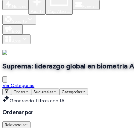
Nuevos
Eventos
Para Ti
Caja Abierta
Soporte
Blog
Apps
Suprema: liderazgo global en biometría A
Ver Categorías
Orden
Sucursales
Categorías
Generando filtros con IA...
Ordenar por
Relevancia