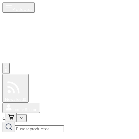
Productos
0
Especiales
Newsfeed
0
Iniciar Sesión
0