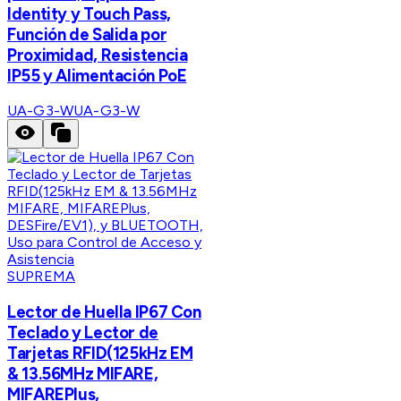
Identity y Touch Pass,
Función de Salida por
Proximidad, Resistencia
IP55 y Alimentación PoE
UA-G3-W
UA-G3-W
SUPREMA
Lector de Huella IP67 Con
Teclado y Lector de
Tarjetas RFID(125kHz EM
& 13.56MHz MIFARE,
MIFAREPlus,