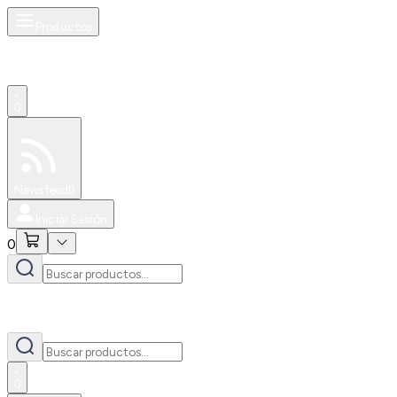
Productos
0
Especiales
Newsfeed
0
Iniciar Sesión
0
0