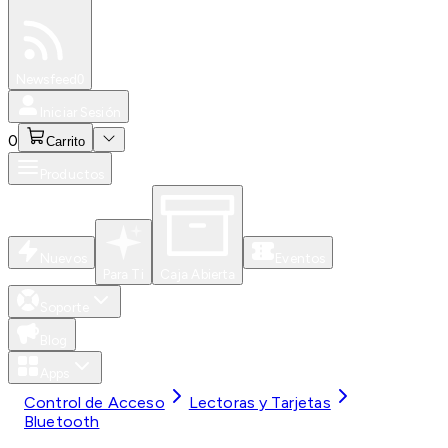
Especiales
Newsfeed
0
Iniciar Sesión
0
Carrito
Productos
Nuevos
Eventos
Para Ti
Caja Abierta
Soporte
Blog
Apps
Control de Acceso
Lectoras y Tarjetas
Bluetooth