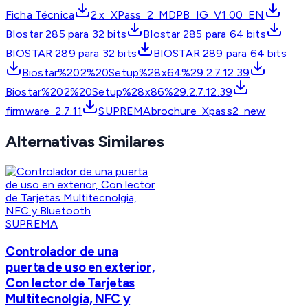
Ficha Técnica
2.x_XPass_2_MDPB_IG_V1.00_EN
BIostar 285 para 32 bits
BIostar 285 para 64 bits
BIOSTAR 289 para 32 bits
BIOSTAR 289 para 64 bits
Biostar%202%20Setup%28x64%29.2.7.12.39
Biostar%202%20Setup%28x86%29.2.7.12.39
firmware_2.7.11
SUPREMAbrochure_Xpass2_new
Alternativas Similares
SUPREMA
Controlador de una
puerta de uso en exterior,
Con lector de Tarjetas
Multitecnolgia, NFC y