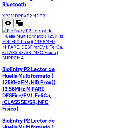
Bluetooth
XP2MDPB
XP2MDPB
SUPREMA
BioEntry P2 Lector de
Huella Multiformato (
125KHz EM, HID Prox)(
13.56MHz MIFARE,
DESFire/EV1, FeliCa,
iCLASS SE/SR, NFC
Físico)
BioEntry P2 Lector de
Huella Multiformato (