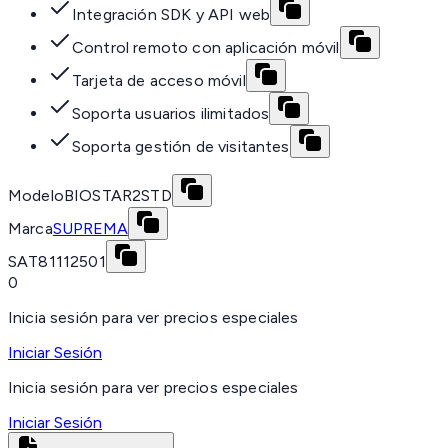
Integración SDK y API web
Control remoto con aplicación móvil
Tarjeta de acceso móvil
Soporta usuarios ilimitados
Soporta gestión de visitantes
Modelo
BIOSTAR2STD
Marca
SUPREMA
SAT
81112501
0
Inicia sesión para ver precios especiales
Iniciar Sesión
Inicia sesión para ver precios especiales
Iniciar Sesión