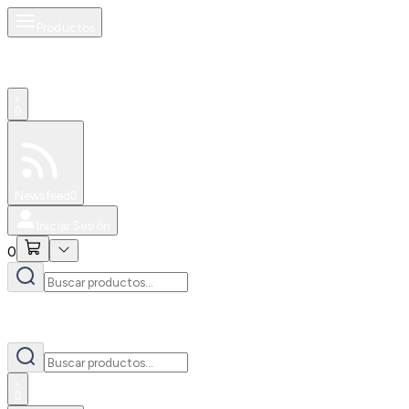
Productos
0
Especiales
Newsfeed
0
Iniciar Sesión
0
0