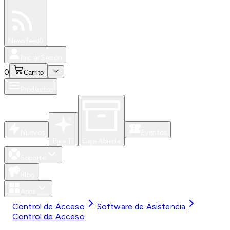
Especiales
Newsfeed
0
Iniciar Sesión
0
Carrito
Productos
Nuevos
Eventos
Para Ti
Caja Abierta
Soporte
Blog
Apps
Control de Acceso
Software de Asistencia
Control de Acceso