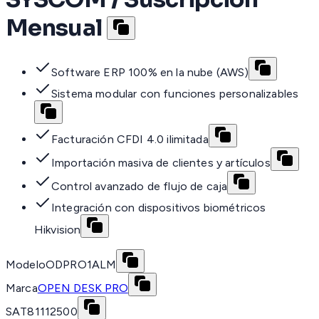
Mensual
Software ERP 100% en la nube (AWS)
Sistema modular con funciones personalizables
Facturación CFDI 4.0 ilimitada
Importación masiva de clientes y artículos
Control avanzado de flujo de caja
Integración con dispositivos biométricos
Hikvision
Modelo
ODPRO1ALM
Marca
OPEN DESK PRO
SAT
81112500