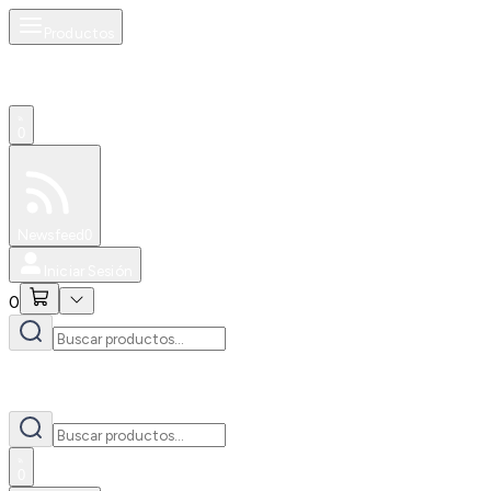
Productos
0
Especiales
Newsfeed
0
Iniciar Sesión
0
0