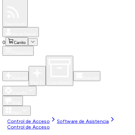
Especiales
Newsfeed
0
Iniciar Sesión
0
Carrito
Productos
Nuevos
Eventos
Para Ti
Caja Abierta
Soporte
Blog
Apps
Control de Acceso
Software de Asistencia
Control de Acceso