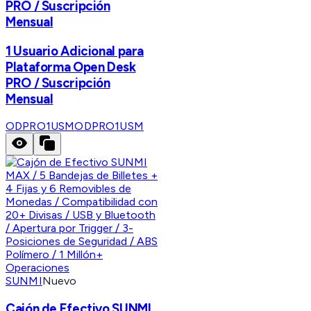
PRO / Suscripción
Mensual
1 Usuario Adicional para
Plataforma Open Desk
PRO / Suscripción
Mensual
ODPRO1USM
ODPRO1USM
SUNMI
Nuevo
Cajón de Efectivo SUNMI