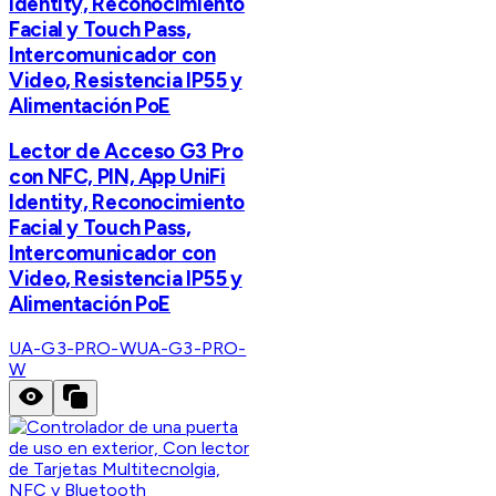
Identity, Reconocimiento
Facial y Touch Pass,
Intercomunicador con
Video, Resistencia IP55 y
Alimentación PoE
Lector de Acceso G3 Pro
con NFC, PIN, App UniFi
Identity, Reconocimiento
Facial y Touch Pass,
Intercomunicador con
Video, Resistencia IP55 y
Alimentación PoE
UA-G3-PRO-W
UA-G3-PRO-
W