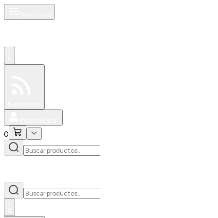
Productos
0
Especiales
Newsfeed
0
Iniciar Sesión
0
0