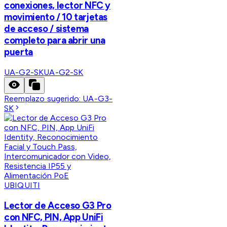
conexiones, lector NFC y
movimiento / 10 tarjetas
de acceso / sistema
completo para abrir una
puerta
UA-G2-SK
UA-G2-SK
Reemplazo sugerido:
UA-G3-
SK
UBIQUITI
Lector de Acceso G3 Pro
con NFC, PIN, App UniFi