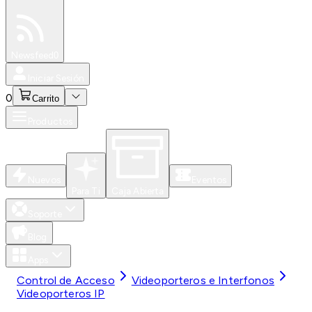
Especiales
Newsfeed
0
Iniciar Sesión
0
Carrito
Productos
Nuevos
Eventos
Para Ti
Caja Abierta
Soporte
Blog
Apps
Control de Acceso
Videoporteros e Interfonos
Videoporteros IP