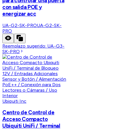
para controlar una puerta
con salida POE y
energizar acc
UA-G2-SK-PRO
UA-G2-SK-
PRO
Reemplazo sugerido:
UA-G3-
SK-PRO
Ubiquiti Inc
Centro de Control de
Acceso Compacto
Ubiquiti UniFi / Terminal