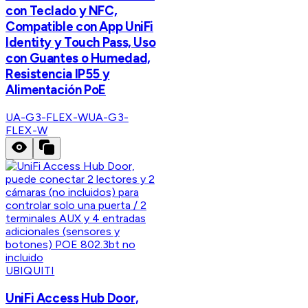
con Teclado y NFC,
Compatible con App UniFi
Identity y Touch Pass, Uso
con Guantes o Humedad,
Resistencia IP55 y
Alimentación PoE
UA-G3-FLEX-W
UA-G3-
FLEX-W
UBIQUITI
UniFi Access Hub Door,