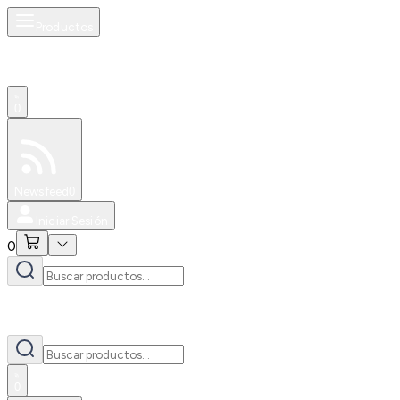
Productos
0
Especiales
Newsfeed
0
Iniciar Sesión
0
0