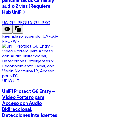
pantalla táctil, cámara y
audio 2 vias (Requiere
Hub UniFi)
UA-G2-PRO
UA-G2-PRO
Reemplazo sugerido:
UA-G3-
PRO-W
UBIQUITI
UniFi Protect G6 Entry –
Video Portero para
Acceso con Audio
Bidireccional,
Detecciones Inteligentes