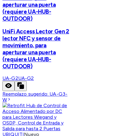
aperturar una puerta
(requiere UA-HUB-
OUTDOOR)
UniFi Access Lector Gen 2
lector NFC y sensor de
movimiento, para
aperturar una puerta
(requiere UA-HUB-
OUTDOOR)
UA-G2
UA-G2
Reemplazo sugerido:
UA-G3-
W
UBIQUITI
Nuevo