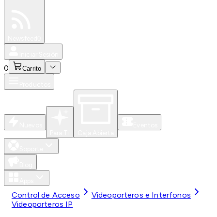
Especiales
Newsfeed
0
Iniciar Sesión
0
Carrito
Productos
Nuevos
Eventos
Para Ti
Caja Abierta
Soporte
Blog
Apps
Control de Acceso
Videoporteros e Interfonos
Videoporteros IP