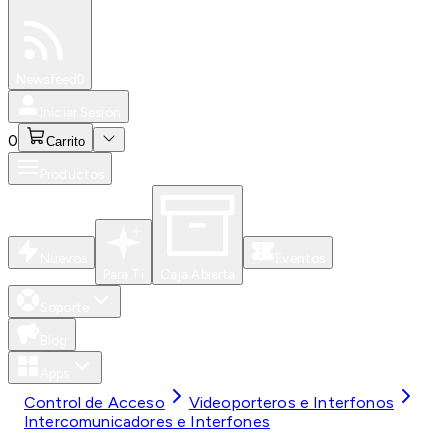
Especiales
Newsfeed
0
Iniciar Sesión
0
Carrito
Productos
Nuevos
Eventos
Para Ti
Caja Abierta
Soporte
Blog
Apps
Control de Acceso
Videoporteros e Interfonos
Intercomunicadores e Interfones