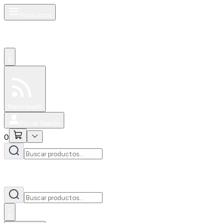
Productos
0
Especiales
Newsfeed
0
Iniciar Sesión
0
0