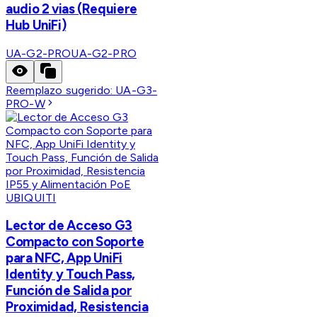
audio 2 vias (Requiere
Hub UniFi)
UA-G2-PRO
UA-G2-PRO
Reemplazo sugerido:
UA-G3-
PRO-W
UBIQUITI
Lector de Acceso G3
Compacto con Soporte
para NFC, App UniFi
Identity y Touch Pass,
Función de Salida por
Proximidad, Resistencia