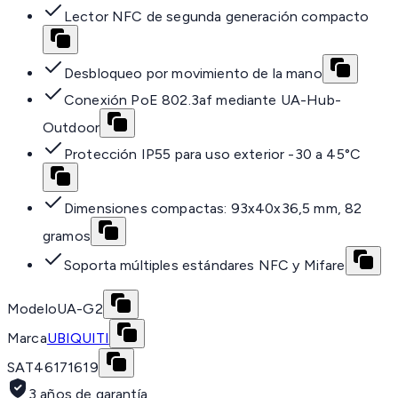
Lector NFC de segunda generación compacto
Desbloqueo por movimiento de la mano
Conexión PoE 802.3af mediante UA-Hub-
Outdoor
Protección IP55 para uso exterior -30 a 45°C
Dimensiones compactas: 93x40x36,5 mm, 82
gramos
Soporta múltiples estándares NFC y Mifare
Modelo
UA-G2
Marca
UBIQUITI
SAT
46171619
3 años de garantía