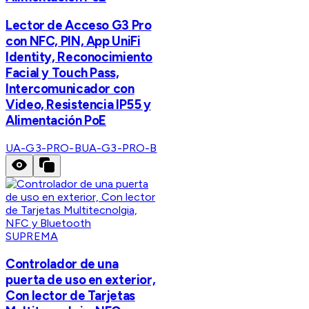
Lector de Acceso G3 Pro
con NFC, PIN, App UniFi
Identity, Reconocimiento
Facial y Touch Pass,
Intercomunicador con
Video, Resistencia IP55 y
Alimentación PoE
UA-G3-PRO-B
UA-G3-PRO-B
SUPREMA
Controlador de una
puerta de uso en exterior,
Con lector de Tarjetas