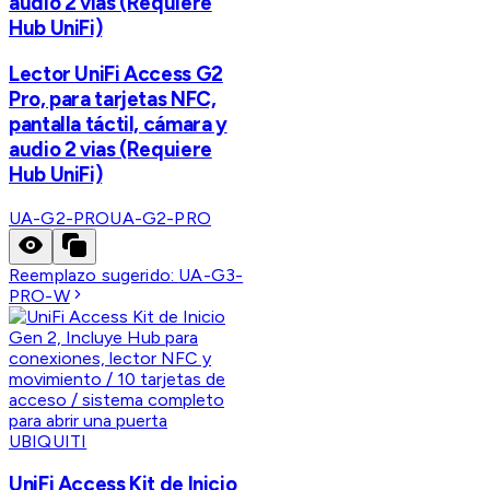
audio 2 vias (Requiere
Hub UniFi)
Lector UniFi Access G2
Pro, para tarjetas NFC,
pantalla táctil, cámara y
audio 2 vias (Requiere
Hub UniFi)
UA-G2-PRO
UA-G2-PRO
Reemplazo sugerido:
UA-G3-
PRO-W
UBIQUITI
UniFi Access Kit de Inicio