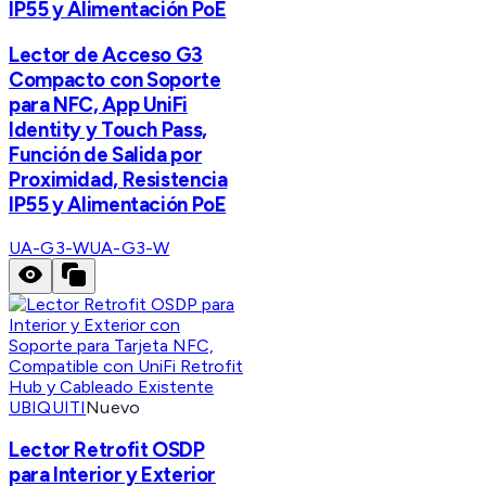
IP55 y Alimentación PoE
Lector de Acceso G3
Compacto con Soporte
para NFC, App UniFi
Identity y Touch Pass,
Función de Salida por
Proximidad, Resistencia
IP55 y Alimentación PoE
UA-G3-W
UA-G3-W
UBIQUITI
Nuevo
Lector Retrofit OSDP
para Interior y Exterior