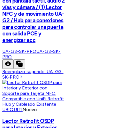
con pantalla táctil, audio 2
vías y cámara / (1) Lector
NFC y de movimiento UA-
G2 / Hub para conexiones
para controlar una puerta
con salida POE y
energizar acc
UA-G2-SK-PRO
UA-G2-SK-
PRO
Reemplazo sugerido:
UA-G3-
SK-PRO
UBIQUITI
Nuevo
Lector Retrofit OSDP
para Interior y Exterior