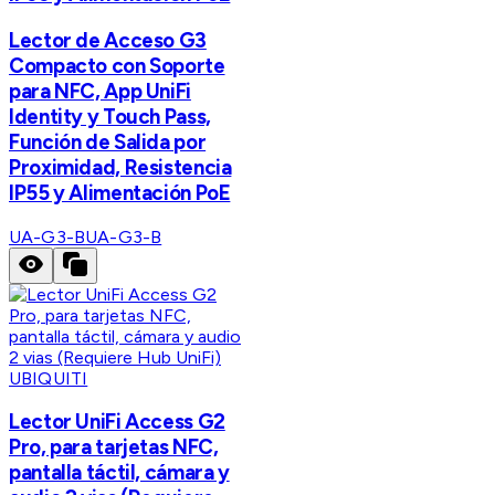
Lector de Acceso G3
Compacto con Soporte
para NFC, App UniFi
Identity y Touch Pass,
Función de Salida por
Proximidad, Resistencia
IP55 y Alimentación PoE
UA-G3-B
UA-G3-B
UBIQUITI
Lector UniFi Access G2
Pro, para tarjetas NFC,
pantalla táctil, cámara y