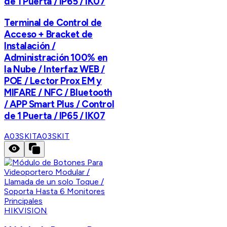
de 1 Puerta / IP65 / IK07
Terminal de Control de
Acceso + Bracket de
Instalación /
Administración 100% en
la Nube / Interfaz WEB /
POE / Lector Prox EM y
MIFARE / NFC / Bluetooth
/ APP Smart Plus / Control
de 1 Puerta / IP65 / IK07
A03SKIT
A03SKIT
HIKVISION