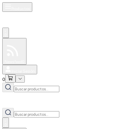
Productos
0
Especiales
Newsfeed
0
Iniciar Sesión
0
0