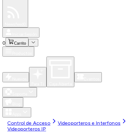
Especiales
Newsfeed
0
Iniciar Sesión
0
Carrito
Productos
Nuevos
Eventos
Para Ti
Caja Abierta
Soporte
Blog
Apps
Control de Acceso
Videoporteros e Interfonos
Videoporteros IP