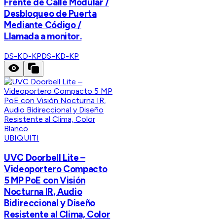
Frente de Calle Modular /
Desbloqueo de Puerta
Mediante Código /
Llamada a monitor.
DS-KD-KP
DS-KD-KP
UBIQUITI
UVC Doorbell Lite –
Videoportero Compacto
5 MP PoE con Visión
Nocturna IR, Audio
Bidireccional y Diseño
Resistente al Clima, Color