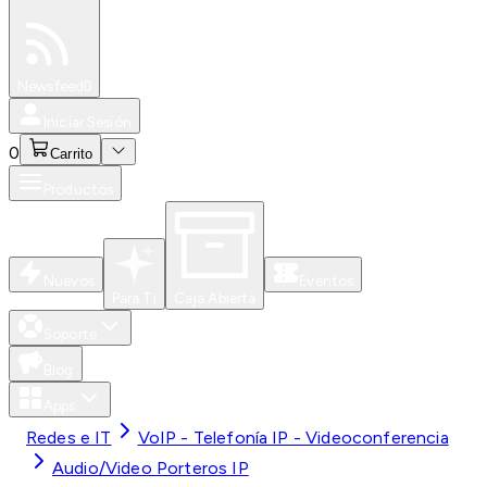
Especiales
Newsfeed
0
Iniciar Sesión
0
Carrito
Productos
Nuevos
Eventos
Para Ti
Caja Abierta
Soporte
Blog
Apps
Redes e IT
VoIP - Telefonía IP - Videoconferencia
Audio/Video Porteros IP