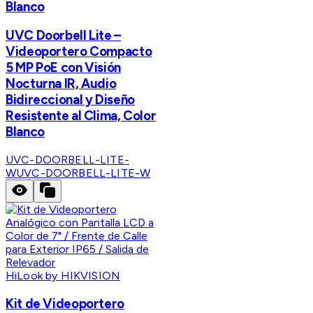
Blanco
UVC Doorbell Lite –
Videoportero Compacto
5 MP PoE con Visión
Nocturna IR, Audio
Bidireccional y Diseño
Resistente al Clima, Color
Blanco
UVC-DOORBELL-LITE-
W
UVC-DOORBELL-LITE-W
HiLook by HIKVISION
Kit de Videoportero