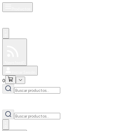
Productos
0
Especiales
Newsfeed
0
Iniciar Sesión
0
0