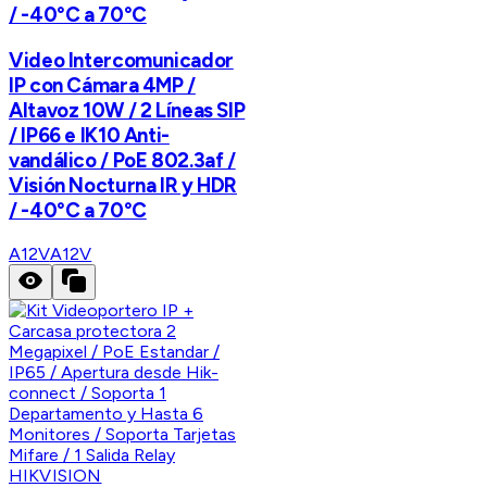
/ -40°C a 70°C
Video Intercomunicador
IP con Cámara 4MP /
Altavoz 10W / 2 Líneas SIP
/ IP66 e IK10 Anti-
vandálico / PoE 802.3af /
Visión Nocturna IR y HDR
/ -40°C a 70°C
A12V
A12V
HIKVISION