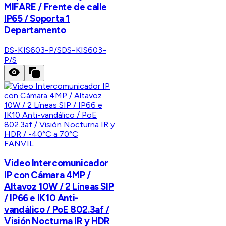
MIFARE / Frente de calle
IP65 / Soporta 1
Departamento
DS-KIS603-P/S
DS-KIS603-
P/S
FANVIL
Video Intercomunicador
IP con Cámara 4MP /
Altavoz 10W / 2 Líneas SIP
/ IP66 e IK10 Anti-
vandálico / PoE 802.3af /
Visión Nocturna IR y HDR