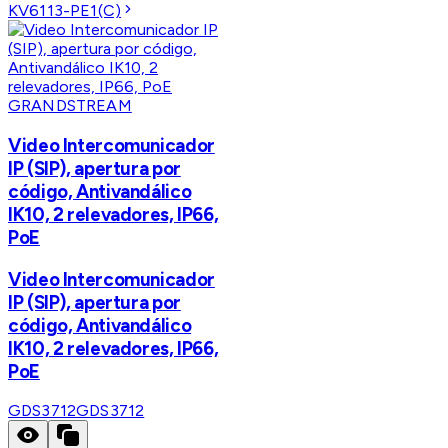
KV6113-PE1(C)
GRANDSTREAM
Video Intercomunicador
IP (SIP), apertura por
código, Antivandálico
IK10, 2 relevadores, IP66,
PoE
Video Intercomunicador
IP (SIP), apertura por
código, Antivandálico
IK10, 2 relevadores, IP66,
PoE
GDS3712
GDS3712