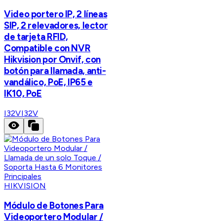
Video portero IP, 2 líneas
SIP, 2 relevadores, lector
de tarjeta RFID,
Compatible con NVR
Hikvision por Onvif, con
botón para llamada, anti-
vandálico, PoE, IP65 e
IK10, PoE
I32V
I32V
HIKVISION
Módulo de Botones Para
Videoportero Modular /