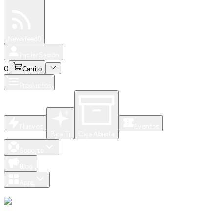
Especiales
Newsfeed
0
Iniciar Sesión
0
Carrito
Productos
Nuevos
Eventos
Para Ti
Caja Abierta
Soporte
Blog
Apps