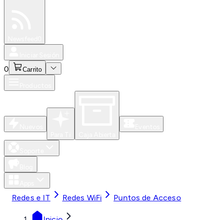
Especiales
Newsfeed
0
Iniciar Sesión
0
Carrito
Productos
Nuevos
Eventos
Para Ti
Caja Abierta
Soporte
Blog
Apps
Redes e IT
Redes WiFi
Puntos de Acceso
Inicio