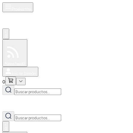
Productos
0
Especiales
Newsfeed
0
Iniciar Sesión
0
0