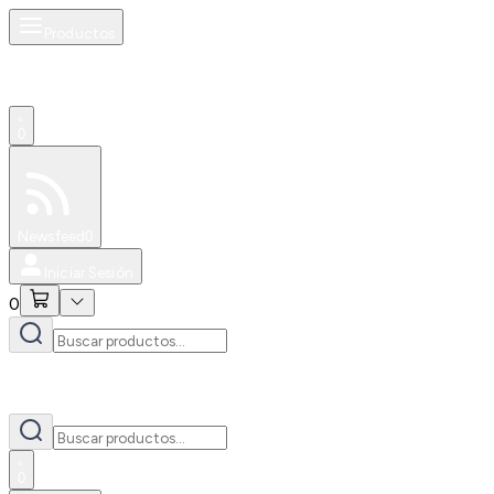
Productos
0
Especiales
Newsfeed
0
Iniciar Sesión
0
0