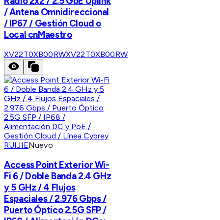
Radio 2x2 / 2.5 GbE Uplink
/ Antena Omnidireccional
/ IP67 / Gestión Cloud o
Local cnMaestro
XV22T0XB00RW
XV22T0XB00RW
RUIJIE
Nuevo
Access Point Exterior Wi-
Fi 6 / Doble Banda 2.4 GHz
y 5 GHz / 4 Flujos
Espaciales / 2.976 Gbps /
Puerto Óptico 2.5G SFP /