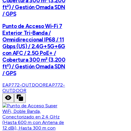
Cobertura 300 m² (3,200
ft²) / Gestión Omada SDN
/ GPS
Punto de Acceso Wi-Fi 7
Exterior Tri-Banda /
Omnidireccional IP68 / 11
Gbps (US) / 2.4G+5G+6G
con AFC / 2.5G PoE+ /
Cobertura 300 m² (3,200
ft²) / Gestión Omada SDN
/ GPS
EAP772-OUTDOOR
EAP772-
OUTDOOR