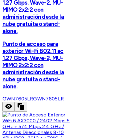
1.27 Gbps, Wave-2, MU-
MIMO 2x2:2 con
administración desde la
nube gratuita o stand-
alone.
Punto de acceso para
exterior Wi-Fi 802.11 ac
1.27 Gbps, Wave-2, MU-
MIMO 2x2:2 con
administración desde la
nube gratuita o stand-
alone.
GWN7605LR
GWN7605LR