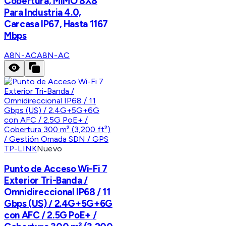
Cobertura, MIMO 8X8
Para Industria 4.0,
Carcasa IP67, Hasta 1167
Mbps
A8N-AC
A8N-AC
TP-LINK
Nuevo
Punto de Acceso Wi-Fi 7
Exterior Tri-Banda /
Omnidireccional IP68 / 11
Gbps (US) / 2.4G+5G+6G
con AFC / 2.5G PoE+ /