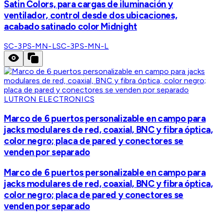
Satin Colors, para cargas de iluminación y
ventilador, control desde dos ubicaciones,
acabado satinado color Midnight
SC-3PS-MN-L
SC-3PS-MN-L
LUTRON ELECTRONICS
Marco de 6 puertos personalizable en campo para
jacks modulares de red, coaxial, BNC y fibra óptica,
color negro; placa de pared y conectores se
venden por separado
Marco de 6 puertos personalizable en campo para
jacks modulares de red, coaxial, BNC y fibra óptica,
color negro; placa de pared y conectores se
venden por separado