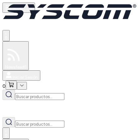
Productos
0
Especiales
Newsfeed
0
Iniciar Sesión
0
0