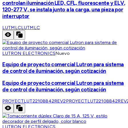
controlan iluminación LED, CFL, fluorescente y ELV,
120-277 V, se instala junto a la carga, una pieza por
interruptor
LUTMLC
LUTMLC
LUTRON ELECTRONICS
Nuevo
Equipo de proyecto comercial Lutron para sistema
de control de iluminación, según cotización
Equipo de proyecto comercial Lutron para sistema
de control de iluminación, según cotización
PROYECTLUT22108842REV2
PROYECTLUT22108842REV
LUTRON ELECTRONICS