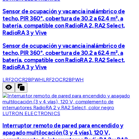
Sensor de ocupación y vacancia inalámbrico de
techo, PIR 360°, cobertura de 30.2 a 62.4 m², a
batería, compatible con RadioRA 2, RA2 Select,
RadioRA 3 y Vive
Sensor de ocupación y vacancia inalámbrico de
techo, PIR 360°, cobertura de 30.2 a 62.4 m², a
batería, compatible con RadioRA 2, RA2 Select,
RadioRA 3 y Vive
LRF2OCR2BPWH
LRF2OCR2BPWH
LUTRON ELECTRONICS
Interruptor remoto de pared para encendido y
apagado multilocación (3 y 4 vías), 120 V,