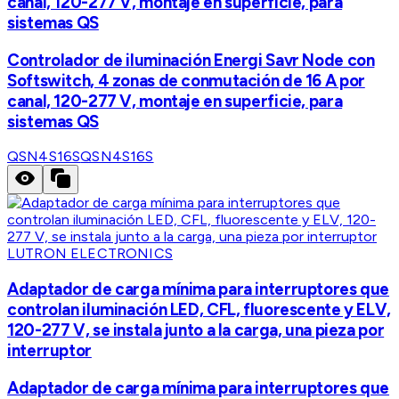
canal, 120-277 V, montaje en superficie, para
sistemas QS
Controlador de iluminación Energi Savr Node con
Softswitch, 4 zonas de conmutación de 16 A por
canal, 120-277 V, montaje en superficie, para
sistemas QS
QSN4S16S
QSN4S16S
LUTRON ELECTRONICS
Adaptador de carga mínima para interruptores que
controlan iluminación LED, CFL, fluorescente y ELV,
120-277 V, se instala junto a la carga, una pieza por
interruptor
Adaptador de carga mínima para interruptores que