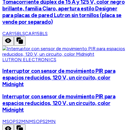
Tomacorriente dúplex de 15 A y 125 V, color negro
brillante, familia Claro, apertura estilo Designer
para placas de pared Lutron sin tornillos (placa se
vende por separado)
CAR15BLS
CAR15BLS
LUTRON ELECTRONICS
Interruptor con sensor de movimiento PIR para
espacios reducidos, 120 V, un circuito, color
Midnight
Interruptor con sensor de movimiento PIR para
espacios reducidos, 120 V, un circuito, color
Midnight
MSOPS2MN
MSOPS2MN