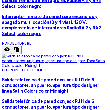
complemento de interruptores RadioRA 2 y RA2
Select, color negro
Interruptor remoto de pared para encendido y
apagado multilocación (3 y 4 vías), 120 V,
complemento de interruptores RadioRA 2 y RA2
Select, color negro
RDRSBL
RDRSBL
LUTRON ELECTRONICS
Salida telefónica de pared con jack RJ11 de 6
conductores, un puerto, apertura tipo designer,
línea Satin Colors color Midnight
Salida telefónica de pared con jack RJ11 de 6
conductores, un puerto, apertura tipo designer,