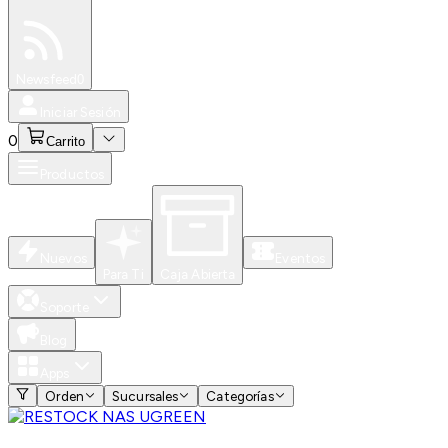
Especiales
Newsfeed
0
Iniciar Sesión
0
Carrito
Productos
Nuevos
Eventos
Para Ti
Caja Abierta
Soporte
Blog
Apps
Orden
Sucursales
Categorías