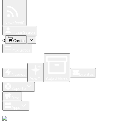
Especiales
Newsfeed
0
Iniciar Sesión
0
Carrito
Productos
Nuevos
Eventos
Para Ti
Caja Abierta
Soporte
Blog
Apps