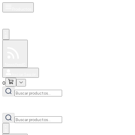
Productos
0
Especiales
Newsfeed
0
Iniciar Sesión
0
0