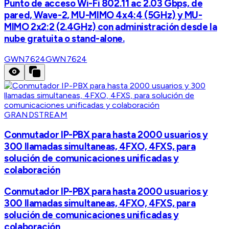
Punto de acceso Wi-Fi 802.11 ac 2.03 Gbps, de
pared, Wave-2, MU-MIMO 4x4:4 (5GHz) y MU-
MIMO 2x2:2 (2.4GHz) con administración desde la
nube gratuita o stand-alone.
GWN7624
GWN7624
GRANDSTREAM
Conmutador IP-PBX para hasta 2000 usuarios y
300 llamadas simultaneas, 4FXO, 4FXS, para
solución de comunicaciones unificadas y
colaboración
Conmutador IP-PBX para hasta 2000 usuarios y
300 llamadas simultaneas, 4FXO, 4FXS, para
solución de comunicaciones unificadas y
colaboración