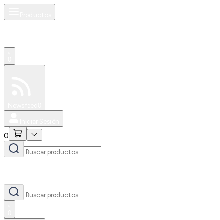
Productos
0
Especiales
Newsfeed
0
Iniciar Sesión
0
0