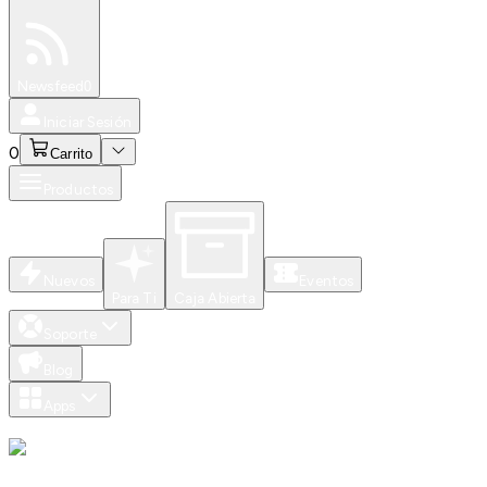
Especiales
Newsfeed
0
Iniciar Sesión
0
Carrito
Productos
Nuevos
Eventos
Para Ti
Caja Abierta
Soporte
Blog
Apps