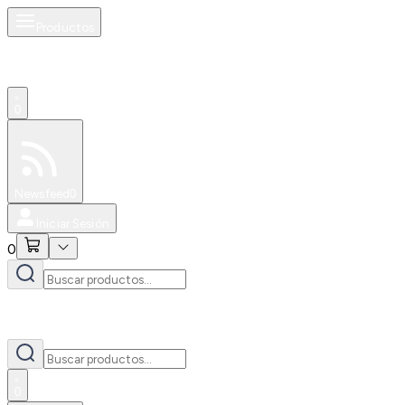
Productos
0
Especiales
Newsfeed
0
Iniciar Sesión
0
0