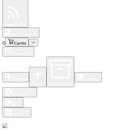
Especiales
Newsfeed
0
Iniciar Sesión
0
Carrito
Productos
Nuevos
Eventos
Para Ti
Caja Abierta
Soporte
Blog
Apps