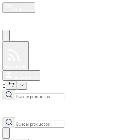
Productos
0
Especiales
Newsfeed
0
Iniciar Sesión
0
0