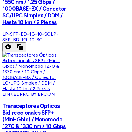
1550 nm / 1.25 Gbps /
1000BASE-BX / Conector
SC/UPC Simplex / DDM /
Hasta 10 km / 2 Piezas
LP-SFP-BD-1G-10-SC
LP-
SFP-BD-1G-10-SC
LINKEDPRO BY EPCOM
Transceptores Ópticos
Bidireccionales SFP+
(Mini-Gbic) / Monomodo
1270 & 1330 nm / 10 Gbps