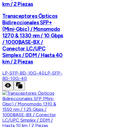
km / 2 Piezas
Transceptores Ópticos
Bidireccionales SFP+
(Mini-Gbic) / Monomodo
1270 & 1330 nm / 10 Gbps
/ 1000BASE-BX /
Conector LC/UPC
Simplex / DDM / Hasta 40
km / 2 Piezas
LP-SFP-BD-10G-40
LP-SFP-
BD-10G-40