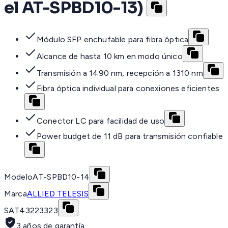
el AT-SPBD10-13)
Módulo SFP enchufable para fibra óptica
Alcance de hasta 10 km en modo único
Transmisión a 1490 nm, recepción a 1310 nm
Fibra óptica individual para conexiones eficientes
Conector LC para facilidad de uso
Power budget de 11 dB para transmisión confiable
Modelo
AT-SPBD10-14
Marca
ALLIED TELESIS
SAT
43223323
3 años de garantía