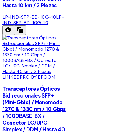
Hasta 10 km / 2 Piezas
LP-IND-SFP-BD-10G-10
LP-
IND-SFP-BD-10G-10
LINKEDPRO BY EPCOM
Transceptores Ópticos
Bidireccionales SFP+
(Mini-Gbic) / Monomodo
1270 & 1330 nm / 10 Gbps
/ 1000BASE-BX /
Conector LC/UPC
Simplex / DDM / Hasta 40