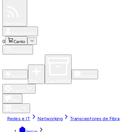
Especiales
Newsfeed
0
Iniciar Sesión
0
Carrito
Productos
Nuevos
Eventos
Para Ti
Caja Abierta
Soporte
Blog
Apps
Redes e IT
Networking
Transceptores de Fibra
Inicio