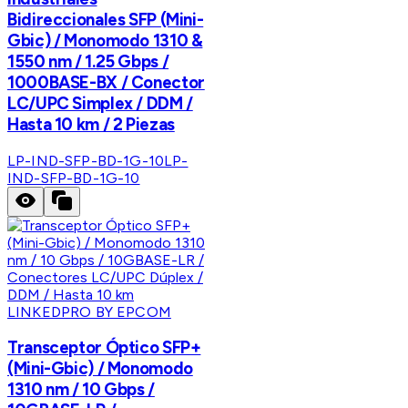
Bidireccionales SFP (Mini-
Gbic) / Monomodo 1310 &
1550 nm / 1.25 Gbps /
1000BASE-BX / Conector
LC/UPC Simplex / DDM /
Hasta 10 km / 2 Piezas
LP-IND-SFP-BD-1G-10
LP-
IND-SFP-BD-1G-10
LINKEDPRO BY EPCOM
Transceptor Óptico SFP+
(Mini-Gbic) / Monomodo
1310 nm / 10 Gbps /