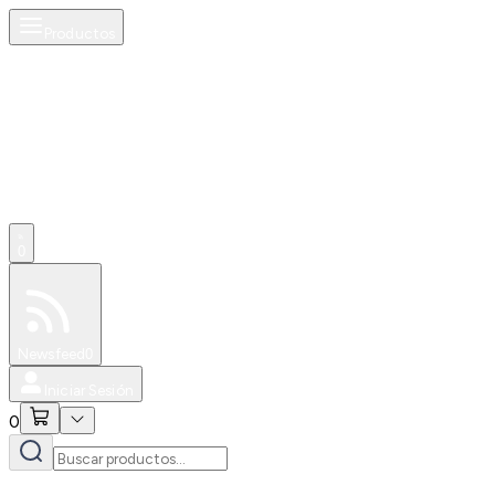
Productos
0
Especiales
Newsfeed
0
Iniciar Sesión
0