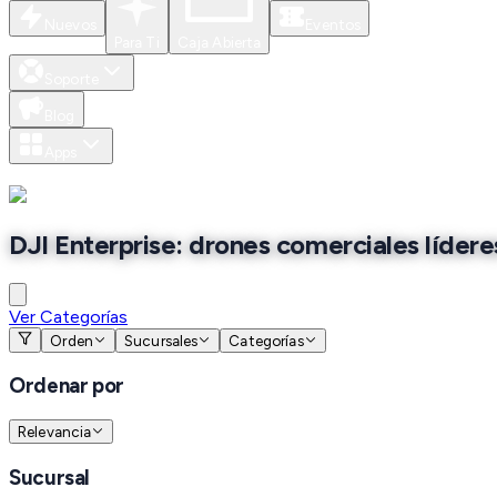
Nuevos
Eventos
Para Ti
Caja Abierta
Soporte
Blog
Apps
DJI Enterprise: drones comerciales lídere
Ver Categorías
Orden
Sucursales
Categorías
Ordenar por
Relevancia
Sucursal