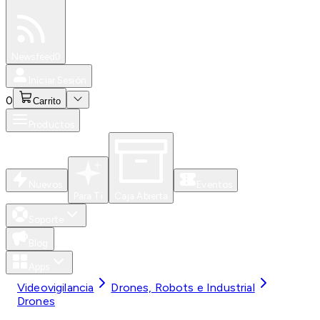
Especiales
Newsfeed
0
Iniciar Sesión
0
Carrito
Productos
Nuevos
Eventos
Para Ti
Caja Abierta
Soporte
Blog
Apps
Videovigilancia
Drones, Robots e Industrial
Drones