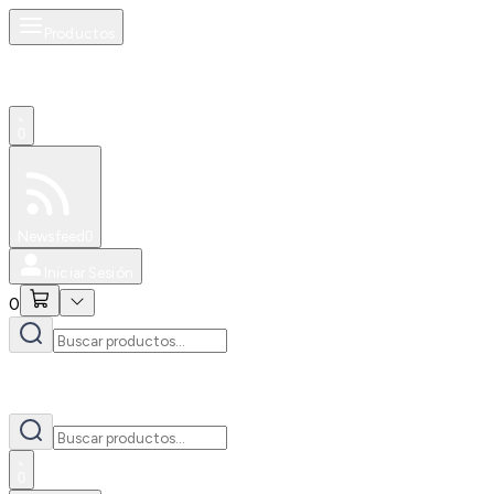
Productos
0
Especiales
Newsfeed
0
Iniciar Sesión
0
0