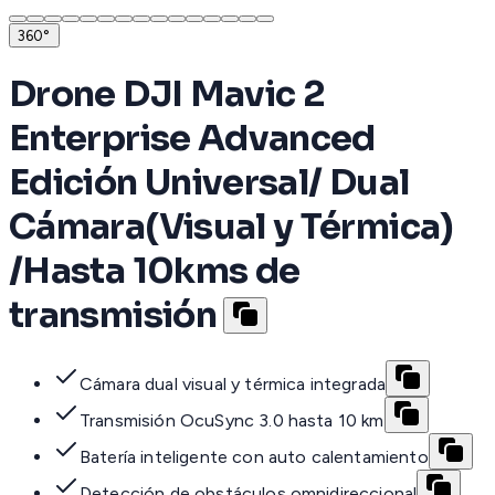
360°
Drone DJI Mavic 2
Enterprise Advanced
Edición Universal/ Dual
Cámara(Visual y Térmica)
/Hasta 10kms de
transmisión
Cámara dual visual y térmica integrada
Transmisión OcuSync 3.0 hasta 10 km
Batería inteligente con auto calentamiento
Detección de obstáculos omnidireccional