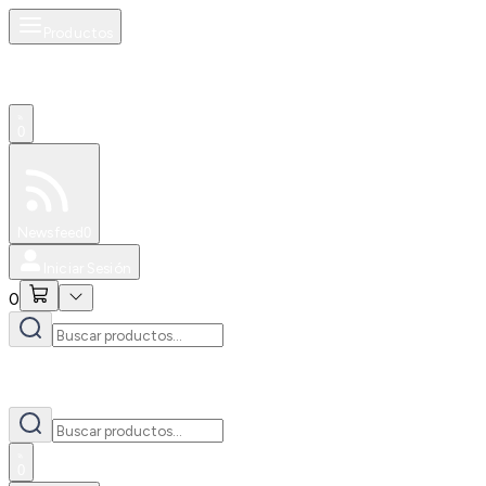
Productos
0
Especiales
Newsfeed
0
Iniciar Sesión
0
0