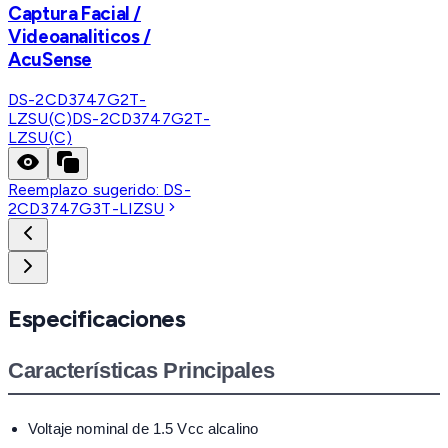
Captura Facial /
Videoanaliticos /
AcuSense
DS-2CD3747G2T-
LZSU(C)
DS-2CD3747G2T-
LZSU(C)
Reemplazo sugerido:
DS-
2CD3747G3T-LIZSU
Especificaciones
Características Principales
Voltaje nominal de 1.5 Vcc alcalino