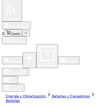
Especiales
Newsfeed
0
Iniciar Sesión
0
Carrito
Productos
Nuevos
Eventos
Para Ti
Caja Abierta
Soporte
Blog
Apps
Energía y Climatización
Baterías y Cargadores
Baterías