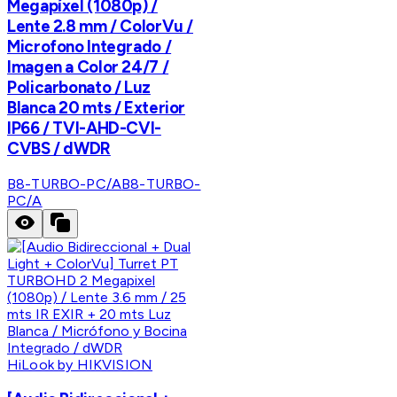
Megapíxel (1080p) /
Lente 2.8 mm / ColorVu /
Microfono Integrado /
Imagen a Color 24/7 /
Policarbonato / Luz
Blanca 20 mts / Exterior
IP66 / TVI-AHD-CVI-
CVBS / dWDR
B8-TURBO-PC/A
B8-TURBO-
PC/A
HiLook by HIKVISION