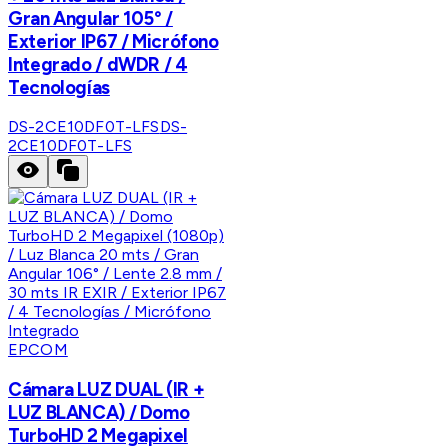
Gran Angular 105° /
Exterior IP67 / Micrófono
Integrado / dWDR / 4
Tecnologías
DS-2CE10DF0T-LFS
DS-
2CE10DF0T-LFS
EPCOM
Cámara LUZ DUAL (IR +
LUZ BLANCA) / Domo
TurboHD 2 Megapixel