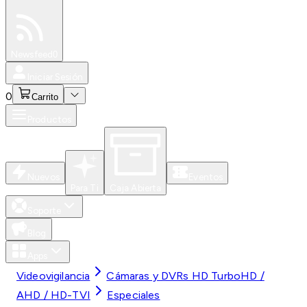
Especiales
Newsfeed
0
Iniciar Sesión
0
Carrito
Productos
Nuevos
Eventos
Para Ti
Caja Abierta
Soporte
Blog
Apps
Videovigilancia
Cámaras y DVRs HD TurboHD /
AHD / HD-TVI
Especiales