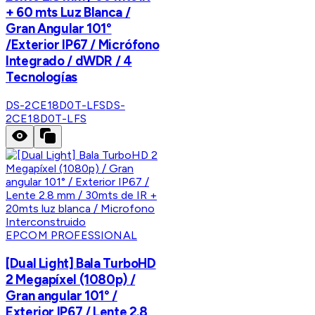
+ 60 mts Luz Blanca /
Gran Angular 101°
/Exterior IP67 / Micrófono
Integrado / dWDR / 4
Tecnologías
DS-2CE18D0T-LFS
DS-
2CE18D0T-LFS
EPCOM PROFESSIONAL
[Dual Light] Bala TurboHD
2 Megapíxel (1080p) /
Gran angular 101° /
Exterior IP67 / Lente 2.8