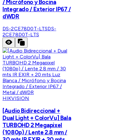
/ Micrófono y Bocina
Integrado / Exterior IP67 /
dWDR
DS-2CE78D0T-LTS
DS-
2CE78D0T-LTS
HIKVISION
[Audio Bidireccional +
Dual Light + ColorVu] Bala
TURBOHD 2 Megapixel
(1080p) / Lente 2.8 mm /
30 mts IR EXIR + 20 mts