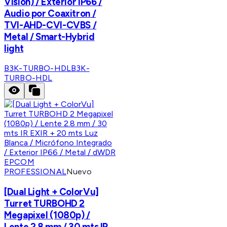
Visión) / Exterior IP66 /
Audio por Coaxitron /
TVI-AHD-CVI-CVBS /
Metal / Smart-Hybrid
light
B3K-TURBO-HDL
B3K-
TURBO-HDL
EPCOM
PROFESSIONAL
Nuevo
[Dual Light + ColorVu]
Turret TURBOHD 2
Megapixel (1080p) /
Lente 2.8 mm / 30 mts IR