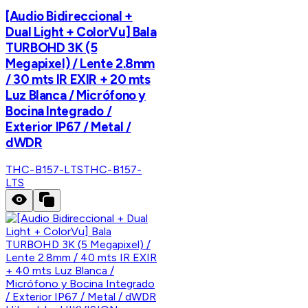
[Audio Bidireccional +
Dual Light + ColorVu] Bala
TURBOHD 3K (5
Megapixel) / Lente 2.8mm
/ 30 mts IR EXIR + 20 mts
Luz Blanca / Micrófono y
Bocina Integrado /
Exterior IP67 / Metal /
dWDR
THC-B157-LTS
THC-B157-
LTS