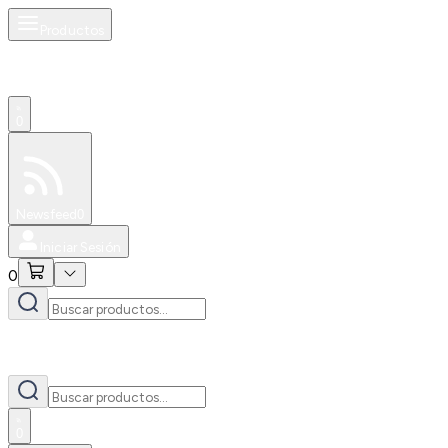
Productos
0
Especiales
Newsfeed
0
Iniciar Sesión
0
0