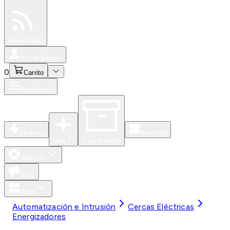
Especiales
Newsfeed
0
Iniciar Sesión
0
Carrito
Productos
Nuevos
Eventos
Para Ti
Caja Abierta
Soporte
Blog
Apps
Automatización e Intrusión
Cercas Eléctricas
Energizadores