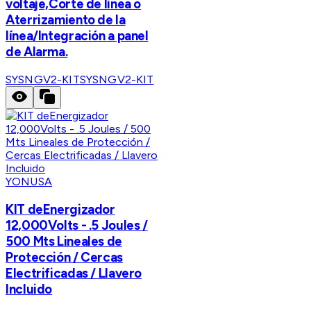
voltaje,Corte de línea o
Aterrizamiento de la
línea/Integración a panel
de Alarma.
SYSNGV2-KIT
SYSNGV2-KIT
YONUSA
KIT deEnergizador
12,000Volts - .5 Joules /
500 Mts Lineales de
Protección / Cercas
Electrificadas / Llavero
Incluido