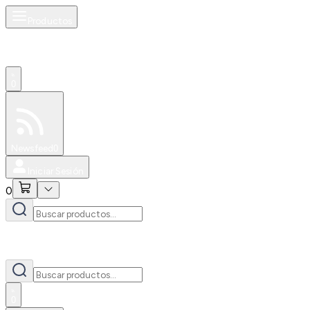
Productos
0
Especiales
Newsfeed
0
Iniciar Sesión
0
0