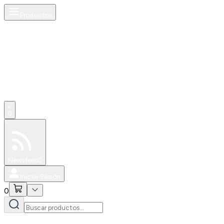
Productos
0
Especiales
Newsfeed
0
Iniciar Sesión
0