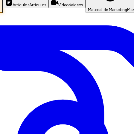
Artículos
Artículos
Videos
Videos
s
Material de Marketing
Mar