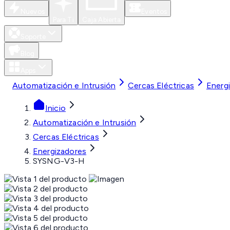
Nuevos
Eventos
Para Ti
Caja Abierta
Soporte
Blog
Apps
Automatización e Intrusión
Cercas Eléctricas
Energ
Inicio
Automatización e Intrusión
Cercas Eléctricas
Energizadores
SYSNG-V3-H