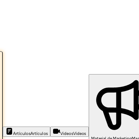
Artículos
Artículos
Videos
Videos
s
Material de Marketing
Mar