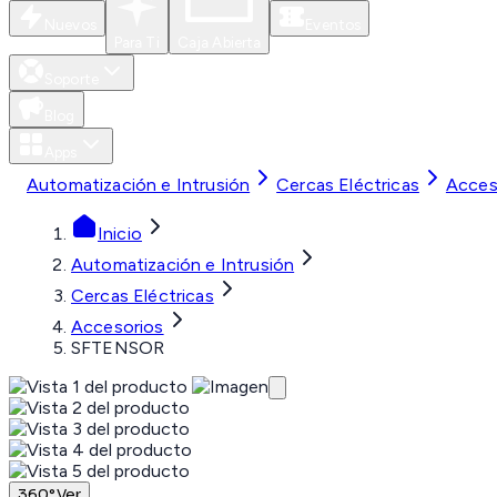
Nuevos
Eventos
Para Ti
Caja Abierta
Soporte
Blog
Apps
Automatización e Intrusión
Cercas Eléctricas
Acces
Inicio
Automatización e Intrusión
Cercas Eléctricas
Accesorios
SFTENSOR
360°
Ver