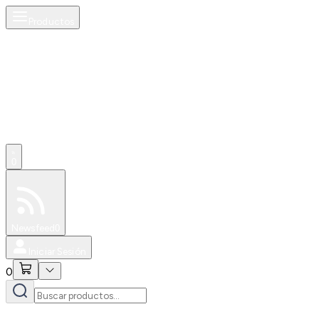
Productos
0
Especiales
Newsfeed
0
Iniciar Sesión
0