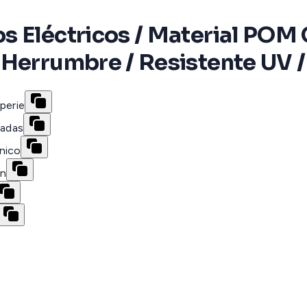
 Eléctricos / Material POM G
Herrumbre / Resistente UV /
perie
zadas
nico
ón