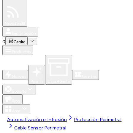
Especiales
Newsfeed
0
Iniciar Sesión
0
Carrito
Productos
Nuevos
Eventos
Para Ti
Caja Abierta
Soporte
Blog
Apps
Automatización e Intrusión
Protección Perimetral
Cable Sensor Perimetral