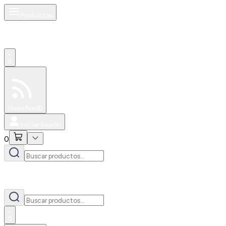
Productos
0
Especiales
Newsfeed
0
Iniciar Sesión
0
0