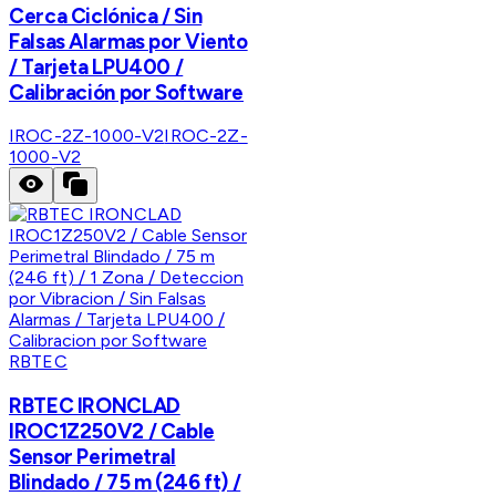
Cerca Ciclónica / Sin
Falsas Alarmas por Viento
/ Tarjeta LPU400 /
Calibración por Software
IROC-2Z-1000-V2
IROC-2Z-
1000-V2
RBTEC
RBTEC IRONCLAD
IROC1Z250V2 / Cable
Sensor Perimetral
Blindado / 75 m (246 ft) /