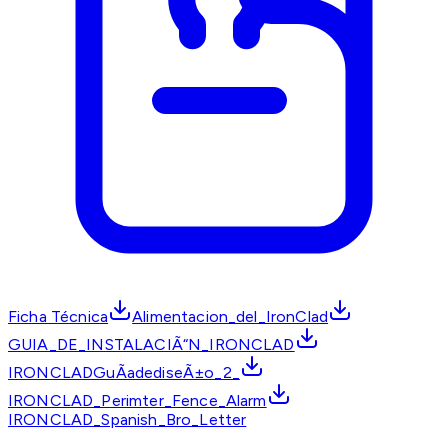
Ficha Técnica
Alimentacion_del_IronClad
GUIA_DE_INSTALACIÃ“N_IRONCLAD
IRONCLADGuÃ­adediseÃ±o_2_
IRONCLAD_Perimter_Fence_Alarm
IRONCLAD_Spanish_Bro_Letter