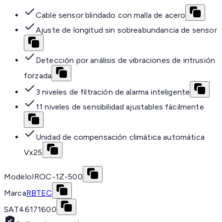
Cable sensor blindado con malla de acero
Ajuste de longitud sin sobreabundancia de sensor
Detección por análisis de vibraciones de intrusión
forzada
3 niveles de filtración de alarma inteligente
11 niveles de sensibilidad ajustables fácilmente
Unidad de compensación climática automática
Vx25
Modelo
IROC-1Z-500
Marca
RBTEC
SAT
46171600