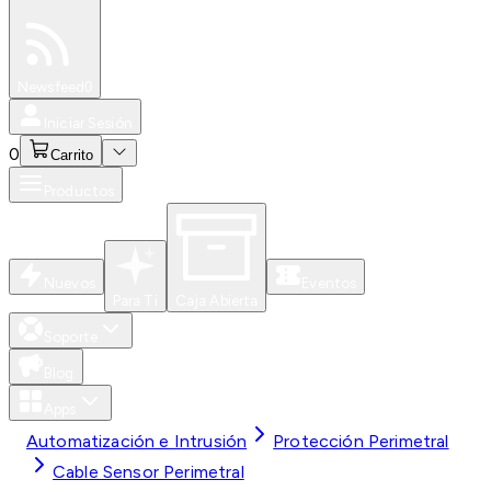
Especiales
Newsfeed
0
Iniciar Sesión
0
Carrito
Productos
Nuevos
Eventos
Para Ti
Caja Abierta
Soporte
Blog
Apps
Automatización e Intrusión
Protección Perimetral
Cable Sensor Perimetral