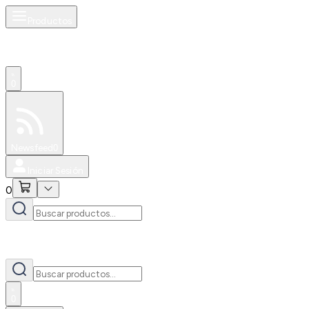
Productos
0
Especiales
Newsfeed
0
Iniciar Sesión
0
0